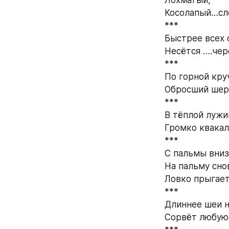
Косолапый…сло
*** 
Быстрее всех 
Несётся ….чере
*** 
По горной кру
Обросший шер
*** 
В тёплой лужи
Громко квакал
*** 
С пальмы вниз
На пальму сно
Ловко прыгает
*** 
Длиннее шеи н
Сорвёт любую 