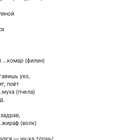
ляной 
я 
 
й …комар (филин) 
тавишь ухо, 
т, поёт 
муха (пчела) 
д. 
задрав, 
…жираф (волк) 
улся — ну-ка тронь! 