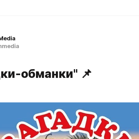
Media
mmedia
дки-обманки" 📌