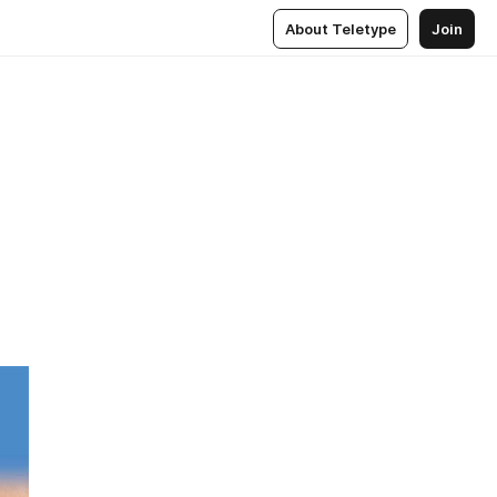
About Teletype
Join