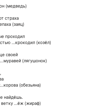
н (медведь) 
от страха 
паха (заяц) 
че проходил 
стью …крокодил (козёл) 
це своей 
…муравей (лягушонок) 
, 
ва 
…корова (обезьяна) 
е найдёшь. 
ветку …ёж (жираф) 