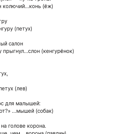
н колючий…конь (ёж) 
тру 
гуру (петух) 
ный салон 
у прыгнул…слон (кенгурёнок) 
ух, 
етух (лев) 
с для малышей: 
кот?» …мышей (собак) 
на голове корона. 
ше, чем …ворона (павлин) 