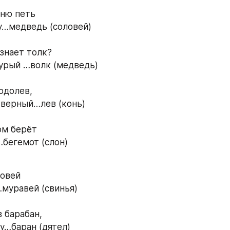
ню петь 
у…медведь (соловей) 
знает толк? 
бурый …волк (медведь) 
одолев, 
верный…лев (конь) 
м берёт 
бегемот (слон) 
овей 
муравей (свинья) 
в барабан, 
у…баран (дятел) 