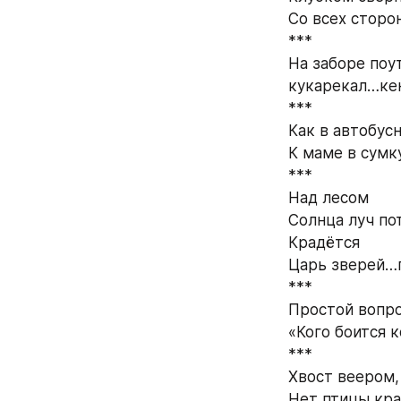
Со всех сторо
*** 
На заборе поу
кукарекал…кен
*** 
Как в автобус
К маме в сумк
*** 
Над лесом 
Солнца луч пот
Крадётся 
Царь зверей…п
*** 
Простой вопро
«Кого боится 
*** 
Хвост веером, 
Нет птицы кра