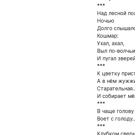
*** 
Над лесной по
Ночью 
Долго слышалс
Кошмар: 
Ухал, ахал, 
Выл по-волчьи
И пугал звере
*** 
К цветку прис
А в нём жужжи
Старательная…
И собирает мё
*** 
В чаще голову 
Воет с голоду
*** 
Клубком сверн