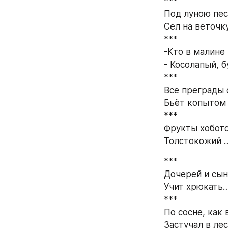
*** 
Под луною пес
Сел на веточк
*** 
-Кто в малине 
- Косолапый, 
*** 
Все преграды 
Бьёт копытом 
*** 
Фрукты хобото
Толстокожий …
*** 
Дочерей и сын
Учит хрюкать…
*** 
По сосне, как 
Застучал в лес