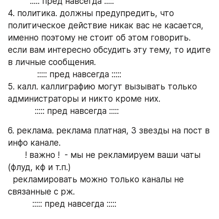
         ::::: пред навсегда :::::
4. политика. должны предупредить, что 
политическое действие никак вас не касается, 
именно поэтому не стоит об этом говорить. 
если вам интересно обсудить эту тему, то идите 
в личные сообщения.
            ::::: пред навсегда :::::
5. калл. каллиграфию могут вызывать только 
администраторы и никто кроме них.
           ::::: пред навсегда :::::
6. реклама. реклама платная, 3 звезды на пост в 
инфо канале.
       ! важно !  - мы не рекламируем ваши чаты 
(флуд, кф и т.п.)
  рекламировать можно только каналы не 
связанные с рж.
          ::::: пред навсегда :::::