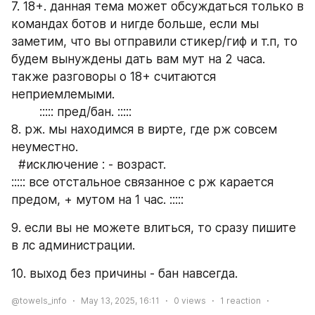
7. 18+. данная тема может обсуждаться только в 
командах ботов и нигде больше, если мы 
заметим, что вы отправили стикер/гиф и т.п, то 
будем вынуждены дать вам мут на 2 часа. 
также разговоры о 18+ считаются 
неприемлемыми.
        ::::: пред/бан. :::::
8. рж. мы находимся в вирте, где рж совсем 
неуместно.
  #исключение : - возраст. 
::::: все отстальное связанное с рж карается 
предом, + мутом на 1 час. :::::
9. если вы не можете влиться, то сразу пишите 
в лс администрации.
10. выход без причины - бан навсегда.
@towels_info
May 13, 2025, 16:11
0
views
1
reaction