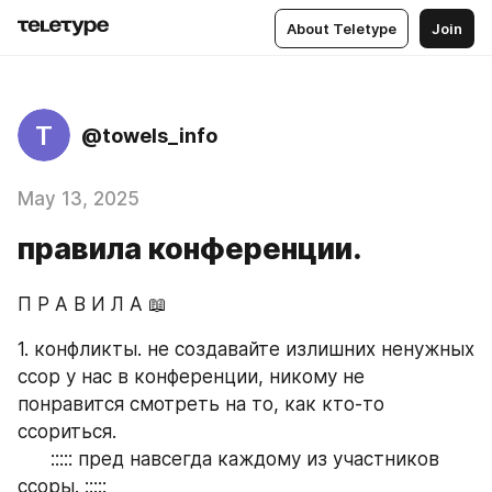
About Teletype
Join
T
@towels_info
May 13, 2025
правила конференции.
П Р А В И Л А 📖
1. конфликты. не создавайте излишних ненужных 
ссор у нас в конференции, никому не 
понравится смотреть на то, как кто-то 
ссориться.
      ::::: пред навсегда каждому из участников 
ссоры. :::::