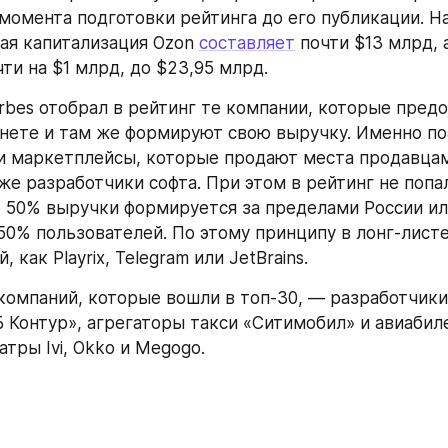
момента подготовки рейтинга до его публикации. На
ая капитализация Ozon 
составляет
чти на $1 млрд, до $23,95 млрд.
orbes отобрал в рейтинг те компании, которые предо
рнете и там же формируют свою выручку. Именно поэ
и маркетплейсы, которые продают места продавцам
же разработчики софта. При этом в рейтинг не попал
 50% выручки формируется за пределами России или
50% пользователей. По этому принципу в лонг-листе
 как Playrix, Telegram или JetBrains.
компаний, которые вошли в топ-30, — разработчики с
 Контур», агрегаторы такси «Ситимобил» и авиабилет
тры Ivi, Okko и Megogo.