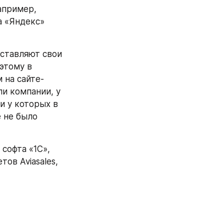
пример, 
 почти $13 млрд, а «Яндекс» 
ставляют свои 
тому в 
 на сайте-
и компании, у 
 у которых в 
 не было 
офта «1С», 
ов Aviasales, 