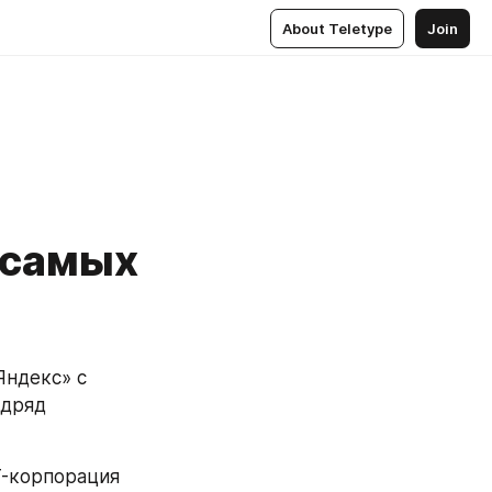
About Teletype
Join
 самых
ндекс» с 
дряд 
-корпорация 