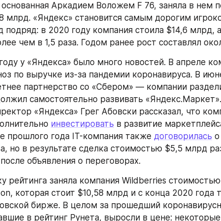
, основанная Аркадием Воложем F 76, заняла в нем п
8 млрд. «Яндекс» становится самым дорогим игроко
 подряд: в 2020 году компания стоила $14,6 млрд, а 
лее чем в 1,5 раза. Годом ранее рост составлял око
ноз по выручке из-за пандемии коронавируса. В июн
етнее партнерство со «Сбером» — компании раздели
олжил самостоятельно развивать «Яндекс.Маркет». 
ректор «Яндекса» Грег Абовски рассказал, что комп
олнительно 
инвестировать
 в развитие маркетплейс
ре прошлого года IT-компания также 
договорилась
 о
а, но в результате сделка стоимостью $5,5 млрд ра
 после объявления о переговорах.
у рейтинга заняла компания Wildberries стоимостью 
n, которая стоит $10,58 млрд и с конца 2020 года т
овской бирже. В целом за прошедший коронавирусны
авшие в рейтинг Рунета, выросли в цене: некоторые 