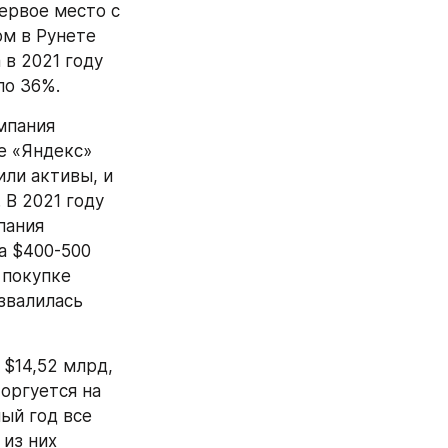
ервое место с 
м в Рунете 
в 2021 году 
ло 36%.
В прошедшем году у «Яндекса» было много новостей. В апреле компания 
е «Яндекс» 
ли активы, и 
В 2021 году 
ания 
а $400-500 
 покупке 
звалилась 
$14,52 млрд, 
оргуется на 
й год все 
из них 