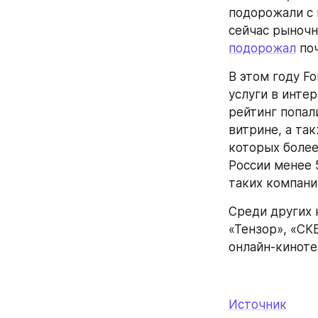
подорожали с 
сейчас рыночн
подорожал
 по
В этом году F
услуги в инте
рейтинг попал
витрине, а так
которых более
России менее 
таких компаний,
Среди других 
«Тензор», «СКБ
онлайн-кинотеа
Источник