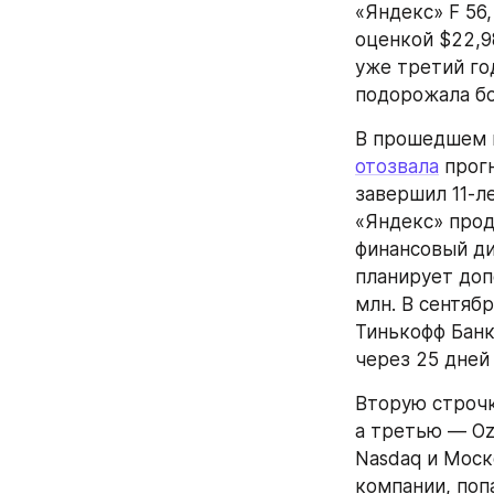
«Яндекс» F 56
оценкой $22,9
уже третий год
подорожала бо
отозвала
 прог
завершил 11-л
«Яндекс» прод
финансовый ди
планирует доп
млн. В сентяб
Тинькофф Банк
через 25 дней
Вторую строчк
а третью — Ozo
Nasdaq и Моск
компании, поп