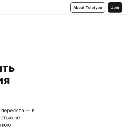
About Teletype
Join
ять
ия
перелета — в 
стью не 
днюю 