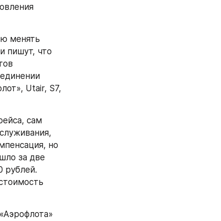
овления 
ю менять 
и пишут, что 
ов 
воздушного транспорта (АЭВТ) Владимиру Тасуну 11 февраля. В объединении 
т», Utair, S7, 
ейса, сам 
служивания, 
пенсация, но 
ло за две 
 рублей. 
стоимость 
«Аэрофлота» 