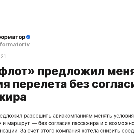
форматор
formatortv
021
флот» предложил мен
я перелета без соглас
жира
едложил разрешить авиакомпаниям менять условия 
у и маршрут — без согласия пассажира и с возможно
нсации. За счет этого компания хотела снизить сре