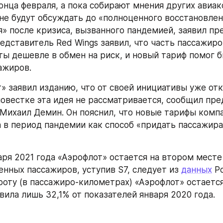
онца февраля, а пока собирают мнения других авиак
е будут обсуждать до «полноценного восстановлен
» после кризиса, вызванного пандемией, заявил пре
едставитель Red Wings заявил, что часть пассажиров
ты дешевле в обмен на риск, и новый тариф помог б
ажиров.
» заявил изданию, что от своей инициативы уже отка
повестке эта идея не рассматривается, сообщил пре
Михаил Демин. Он пояснил, что новые тарифы компа
 в период пандемии как способ «придать пассажира
аря 2021 года «Аэрофлот» остается на втором месте 
енных пассажиров, уступив S7, следует из 
данных
 Р
оту (в пассажиро-километрах) «Аэрофлот» остается
вила лишь 32,1% от показателей января 2020 года.