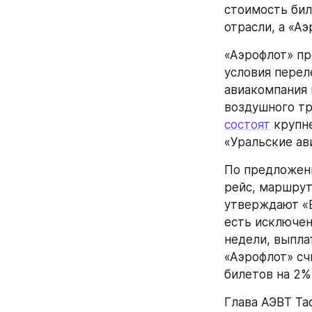
стоимость бил
отрасли, а «А
«Аэрофлот» пр
условия переле
авиакомпания 
состоят
 крупн
«Уральские ав
По предложени
рейс, маршрут
утверждают «В
есть исключен
недели, выплат
«Аэрофлот» сч
билетов на 2%
Глава АЭВТ Та