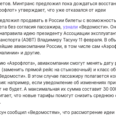
етов. Минтранс предложил пока дождаться восстан
эрофлот» утверждает, что уже отказался от идеи
едложил продавать в России билеты с возможность
та без согласия пассажира, 
узнали
 «Ведомости». Он
направила идею президенту Ассоциации эксплуатант
ейшие авиакомпании России, в том числе сам «Аэрофло
иалинии» и другие.
ю «Аэрофлота», авиакомпании смогут менять дату р
 (заменить прямой рейс на стыковочный) и класс об
едомости». В этом случае пассажиру полагается ком
ия: например, если уведомление об изменениях приш
 не будет. А максимальная их сумма составит 30 000
итает, что новые тарифы помогут снизить среднюю 
.
сун сообщил «Ведомостям», что рассмотрение идеи 