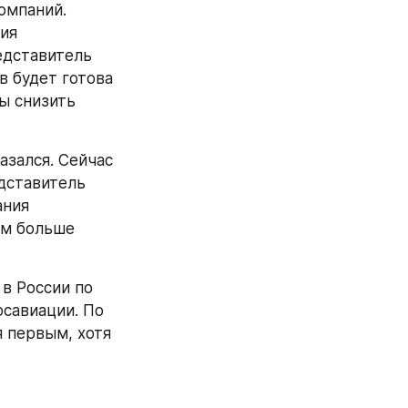
омпаний. 
ия 
дставитель 
 будет готова 
ы снизить 
зался. Сейчас 
дставитель 
ния 
м больше 
в России по 
осавиации. По 
 первым, хотя 