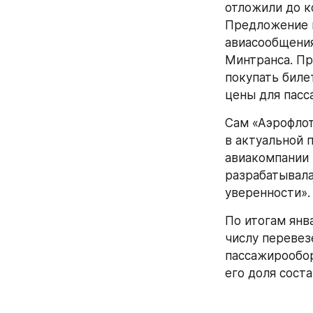
отложили до к
Предложение н
авиасообщения
Минтранса. Пр
покупать биле
цены для пасс
Сам «Аэрофлот
в актуальной 
авиакомпании 
разрабатывала
уверенности».
По итогам янв
числу перевез
пассажирообор
его доля соста