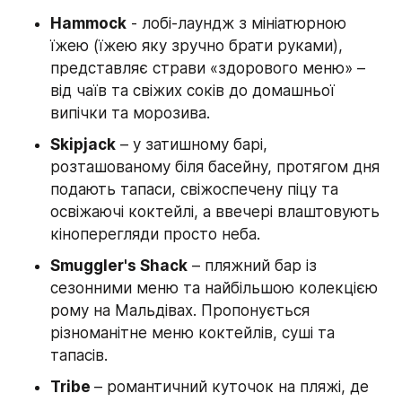
Hammock
 - лобі-лаундж з мініатюрною 
їжею (їжею яку зручно брати руками), 
представляє страви «здорового меню» – 
від чаїв та свіжих соків до домашньої 
випічки та морозива.
Skipjack
 – у затишному барі, 
розташованому біля басейну, протягом дня 
подають тапаси, свіжоспечену піцу та 
освіжаючі коктейлі, а ввечері влаштовують 
кіноперегляди просто неба.
Smuggler's Shack
 – пляжний бар із 
сезонними меню та найбільшою колекцією 
рому на Мальдівах. Пропонується 
різноманітне меню коктейлів, суші та 
тапасів.
Tribe 
– романтичний куточок на пляжі, де 