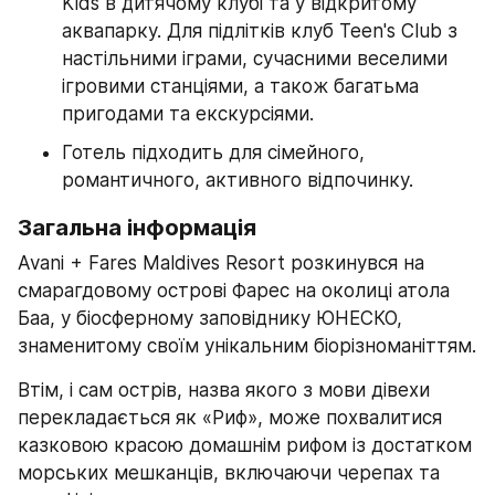
Kids в дитячому клубі та у відкритому 
аквапарку. Для підлітків клуб Teen's Club з 
настільними іграми, сучасними веселими 
ігровими станціями, а також багатьма 
пригодами та екскурсіями.
Готель підходить для сімейного, 
романтичного, активного відпочинку.
Загальна інформація
Avani + Fares Maldives Resort розкинувся на 
смарагдовому острові Фарес на околиці атола 
Баа, у біосферному заповіднику ЮНЕСКО, 
знаменитому своїм унікальним біорізноманіттям. 
Втім, і сам острів, назва якого з мови дівехи 
перекладається як «Риф», може похвалитися 
казковою красою домашнім рифом із достатком 
морських мешканців, включаючи черепах та 