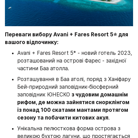
Переваги вибору Avani + Fares Resort 5⭐ для 
вашого відпочинку:
Avani + Fares Resort 5* - новий готель 2023, 
розташований на острові Фарес - західної 
частини Баа атолла.
Розташування в Баа атолі, поряд з Ханіфару 
Бей-природний заповідник-біосферний 
заповідник ЮНЕСКО 
з чудовим домашнім 
рифом, де можна зайнятися снорклінгом 
із понад 100 скатами мантами протягом 
сезону та побачити китових акул
.
Унікальна пелюсткова форма острова з 
великою бухтою лагуни, що простягається 