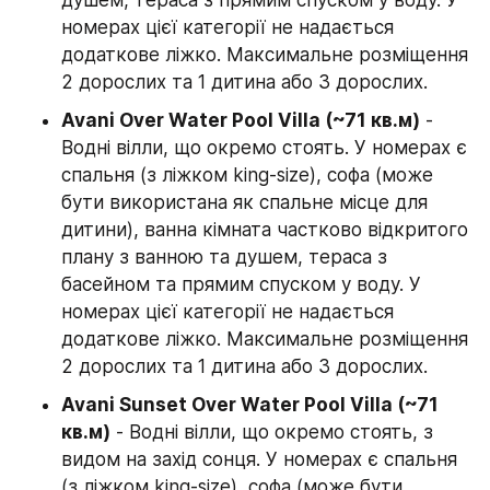
номерах цієї категорії не надається 
додаткове ліжко. Максимальне розміщення 
2 дорослих та 1 дитина або 3 дорослих.
Avani Over Water Pool Villa (~71 кв.м)
 - 
Водні вілли, що окремо стоять. У номерах є 
спальня (з ліжком king-size), софа (може 
бути використана як спальне місце для 
дитини), ванна кімната частково відкритого 
плану з ванною та душем, тераса з 
басейном та прямим спуском у воду. У 
номерах цієї категорії не надається 
додаткове ліжко. Максимальне розміщення 
2 дорослих та 1 дитина або 3 дорослих.
Avani Sunset Over Water Pool Villa (~71 
кв.м)
 - Водні вілли, що окремо стоять, з 
видом на захід сонця. У номерах є спальня 
(з ліжком king-size), софа (може бути 