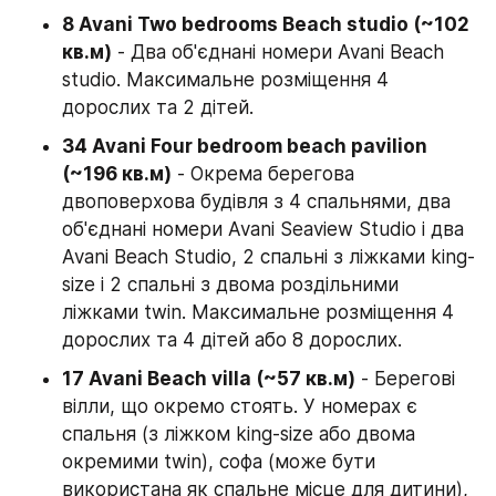
8 Avani Two bedrooms Beach studio (~102 
кв.м)
 - Два об'єднані номери Avani Beach 
studio. Максимальне розміщення 4 
дорослих та 2 дітей.
34 Avani Four bedroom beach pavilion 
(~196 кв.м)
 - Окрема берегова 
двоповерхова будівля з 4 спальнями, два 
об'єднані номери Avani Seaview Studio і два 
Avani Beach Studio, 2 спальні з ліжками king-
size і 2 спальні з двома роздільними 
ліжками twin. Максимальне розміщення 4 
дорослих та 4 дітей або 8 дорослих.
17 Avani Beach villa (~57 кв.м)
 - Берегові 
вілли, що окремо стоять. У номерах є 
спальня (з ліжком king-size або двома 
окремими twin), софа (може бути 
використана як спальне місце для дитини), 