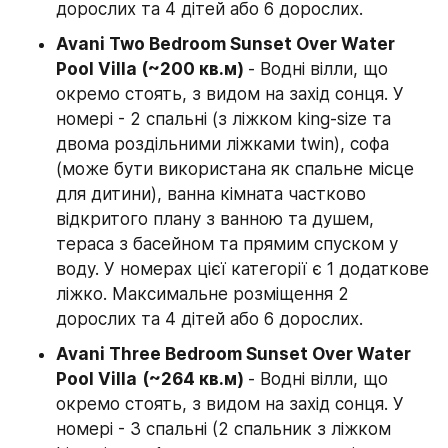
дорослих та 4 дітей або 6 дорослих.
Avani Two Bedroom Sunset Over Water 
Pool Villa (~200 кв.м) 
- Водні вілли, що 
окремо стоять, з видом на захід сонця. У 
номері - 2 спальні (з ліжком king-size та 
двома роздільними ліжками twin), софа 
(може бути використана як спальне місце 
для дитини), ванна кімната частково 
відкритого плану з ванною та душем, 
тераса з басейном та прямим спуском у 
воду. У номерах цієї категорії є 1 додаткове 
ліжко. Максимальне розміщення 2 
дорослих та 4 дітей або 6 дорослих.
Avani Three Bedroom Sunset Over Water 
Pool Villa
(~264 кв.м) 
- Водні вілли, що 
окремо стоять, з видом на захід сонця. У 
номері - 3 спальні (2 спальник з ліжком 