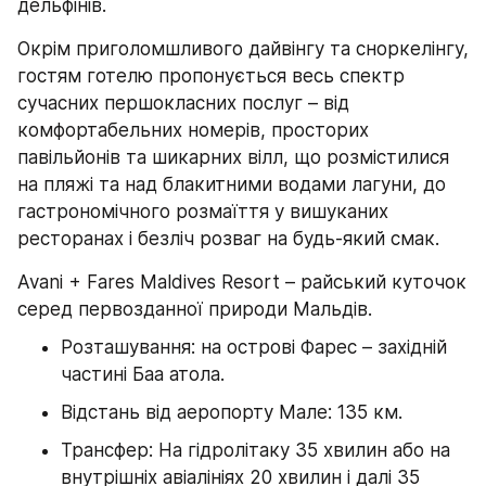
дельфінів. 
Окрім приголомшливого дайвінгу та сноркелінгу, 
гостям готелю пропонується весь спектр 
сучасних першокласних послуг – від 
комфортабельних номерів, просторих 
павільйонів та шикарних вілл, що розмістилися 
на пляжі та над блакитними водами лагуни, до 
гастрономічного розмаїття у вишуканих 
ресторанах і безліч розваг на будь-який смак. 
Avani + Fares Maldives Resort – райський куточок 
серед первозданної природи Мальдів.
Розташування: на острові Фарес – західній 
частині Баа атола.
Відстань від аеропорту Мале: 135 км.
Трансфер: На гідролітаку 35 хвилин або на 
внутрішніх авіалініях 20 хвилин і далі 35 