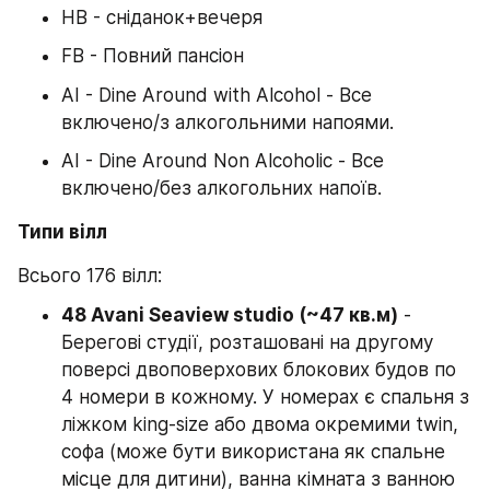
HB - сніданок+вечеря
FB - Повний пансіон
AI - Dine Around with Alcohol - Все 
включено/з алкогольними напоями.
AI - Dine Around Non Alcoholic - Все 
включено/без алкогольних напоїв.
Типи вілл
Всього 176 вілл:
48 Avani Seaview studio (~47 кв.м)
 - 
Берегові студії, розташовані на другому 
поверсі двоповерхових блокових будов по 
4 номери в кожному. У номерах є спальня з 
ліжком king-size або двома окремими twin, 
софа (може бути використана як спальне 
місце для дитини), ванна кімната з ванною 