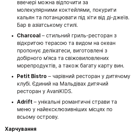
ввечері можна відпочити за  
молекулярними коктейлями, покурити 
кальян та потанцювати під хіти від ді-джеїв. 
Бар в азіатському стилі.
Charcoal 
– стильний гриль-ресторан з 
відкритою терасою та видом на океан 
пропонує делікатеси, виготовлені з 
добірного м'яса та свіжовиловлених 
морепродуктів, а також багату карту вин.
Petit Bistro
 – чарівний ресторан у дитячому 
клубі. Єдиний на Мальдівах дитячий 
ресторан у AvaniKIDS.
Adrift 
– унікальні романтичні страви та 
меню у найексклюзивніших місцях по 
всьому острову.
Харчування 