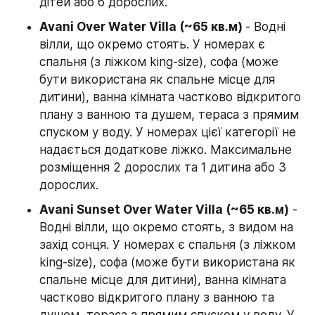
дітей або 6 дорослих.
Avani Over Water Villa (~65 кв.м) 
- Водні 
вілли, що окремо стоять. У номерах є 
спальня (з ліжком king-size), софа (може 
бути використана як спальне місце для 
дитини), ванна кімната частково відкритого 
плану з ванною та душем, тераса з прямим 
спуском у воду. У номерах цієї категорії не 
надається додаткове ліжко. Максимальне 
розміщення 2 дорослих та 1 дитина або 3 
дорослих.
Avani Sunset Over Water Villa (~65 кв.м)
 - 
Водні вілли, що окремо стоять, з видом на 
захід сонця. У номерах є спальня (з ліжком 
king-size), софа (може бути використана як 
спальне місце для дитини), ванна кімната 
частково відкритого плану з ванною та 
душем, тераса з прямим спуском у воду. У 