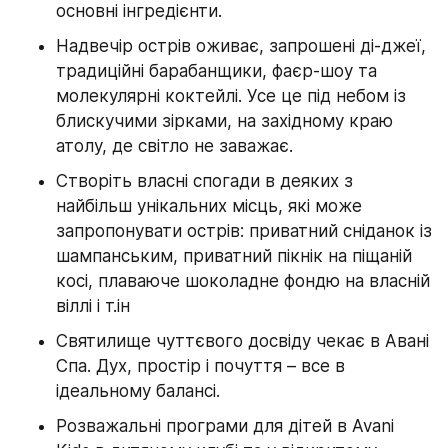
основні інгредієнти.
Надвечір острів оживає, запрошені ді-джеї, 
традиційні барабанщики, фаєр-шоу та 
молекулярні коктейлі. Усе це під небом із 
блискучими зірками, на західному краю 
атолу, де світло не заважає.
Створіть власні спогади в деяких з 
найбільш унікальних місць, які може 
запропонувати острів: приватний сніданок із 
шампанським, приватний пікнік на піщаній 
косі, плаваюче шоколадне фондю на власній 
віллі і т.ін
Святилище чуттєвого досвіду чекає в Авані 
Спа. Дух, простір і почуття – все в 
ідеальному балансі.
Розважальні програми для дітей в Avani 