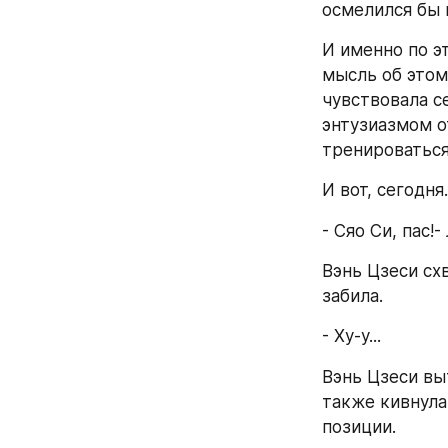
осмелился бы в
И именно по э
мысль об этом
чувствовала се
энтузиазмом о
тренироваться
И вот, сегодня.
- Сяо Си, пас!
Вэнь Цзеси схв
забила.
- Ху-у...
Вэнь Цзеси выт
также кивнула
позиции.