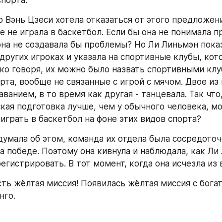
спорта.
 Вэнь Цзеси хотела отказаться от этого предложени
 не играла в баскетбол. Если бы она не понимала пр
она не создавала бы проблемы? Но Ли Линьмэн показ
других игроках и указала на спортивные клубы, кото
ко говоря, их можно было назвать спортивными клуб
та, вообще не связанные с игрой с мячом. Двое из 
ванием, в то время как другая - танцевала. Так что,
кая подготовка лучше, чем у обычного человека, мо
играть в баскетбол на фоне этих видов спорта?
думала об этом, команда их отдела была сосредоточе
на победе. Поэтому она кивнула и наблюдала, как Ли
егистрировать. В тот момент, когда она исчезла из 
 есть жёлтая миссия! Появилась жёлтая миссия с богат
нго.