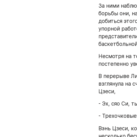
За ними наблю
борьбы они, н
добиться этого
упорной работ
представители
баскетбольной
Несмотря на т
постепенно ув
В перерыве Ли
взглянула на с
Цзеси,
- Эх, сяо Си, 
- Трехочковые
Вэнь Цзеси, к
несколько бес