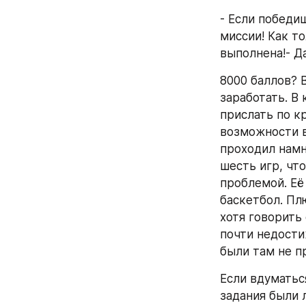
- Если победи
миссии! Как т
выполнена!- Д
8000 баллов? 
заработать. В
прислать по кр
возможности в
проходил намн
шесть игр, чт
проблемой. Её 
баскетбол. Пл
хотя говорить
почти недости
были там не п
Если вдуматься
задания были 