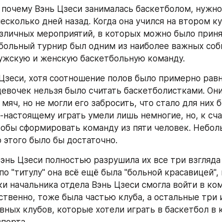
 почему Вэнь Цзеси занималась баскетболом, нужно
есколько дней назад. Когда она учился на втором ку
зличных мероприятий, в которых можно было принят
больный турнир был одним из наиболее важных собы
ужскую и женскую баскетбольную команду.
 Цзеси, хотя соотношение полов было примерно равн
евочек нельзя было считать баскетболистками. Они
мяч, но не могли его забросить, что стало для них 
-настоящему играть умели лишь немногие, но, к сча
тобы сформировать команду из пяти человек. Небол
о этого было бы достаточно.
Вэнь Цзеси полностью разрушила их все три взгляда 
по "титулу" она всё ещё была "больной красавицей", 
и начальника отдела Вэнь Цзеси смогла войти в кома
ственно, тоже была частью клуба, а остальные три и
вных клубов, которые хотели играть в баскетбол в к