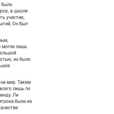
 было 
рсе, в школе 
ь участие, 
тий. Он был 
ым, 
 могли лишь 
большой 
стью, их было 
ьшое 
на мир. Таким 
всего лишь по 
нду. Ли 
грока были из 
ачестве 