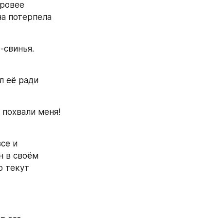
ровее 
на потерпела 
свинья. 
 её ради 
похвали меня! 
се и 
 в своём 
 текут 