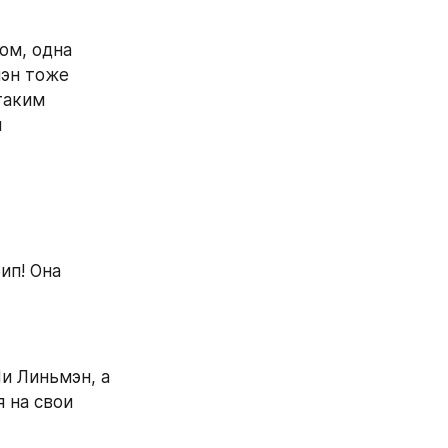
м, одна 
эн тоже 
таким 
 
п! Она 
и Линьмэн, а 
на свои 