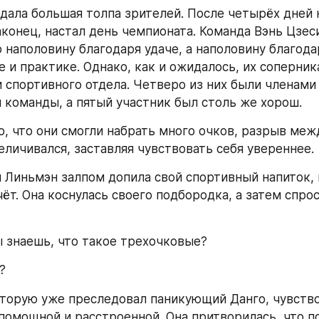
дала большая толпа зрителей. После четырёх дней 
аконец, настал день чемпионата. Команда Вэнь Цзеси
 наполовину благодаря удаче, а наполовину благодар
е и практике. Однако, как и ожидалось, их соперник
 спортивного отдела. Четверо из них были членами
 команды, а пятый участник был столь же хорош.
о, что они смогли набрать много очков, разрыв меж
еличивался, заставляя чувствовать себя увереннее.
 Линьмэн залпом допила свой спортивный напиток, 
чёт. Она коснулась своего подбородка, а затем спрос
ты знаешь, что такое трехочковые?
?
оторую уже преследовал паникующий Данго, чувство
помощной и расстроенной. Она притворилась, что по