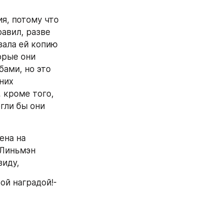
я, потому что 
авил, разве 
ала ей копию 
рые они 
ами, но это 
них 
 кроме того, 
гли бы они 
на на 
 Линьмэн 
виду,
ой наградой!- 