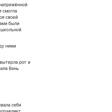
напряжённой 
 смогла 
я своей 
ами были 
 школьной 
ду ними 
вытерла рот и 
ила Вэнь 
вала себя 
правляет 