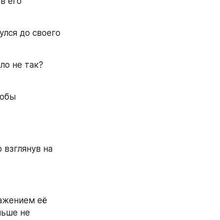
 его 
лся до своего 
о не так? 
обы 
взглянув на 
ажением её 
ьше не 