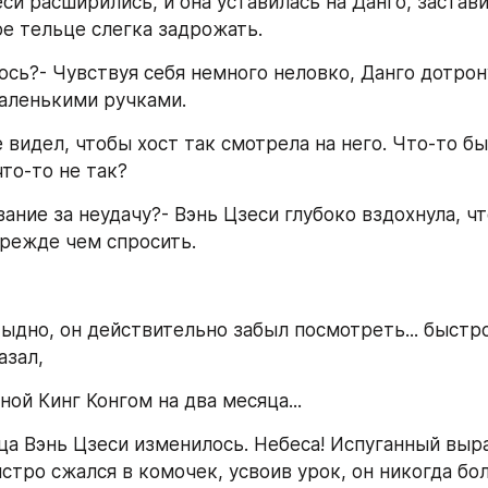
си расширились, и она уставилась на Данго, заставив
е тельце слегка задрожать.
ось?- Чувствуя себя немного неловко, Данго дотрону
аленькими ручками.
видел, чтобы хост так смотрела на него. Что-то был
то-то не так?
казание за неудачу?- Вэнь Цзеси глубоко вздохнула, чт
прежде чем спросить.
ыдно, он действительно забыл посмотреть... быстро 
азал,
ой Кинг Конгом на два месяца...
а Вэнь Цзеси изменилось. Небеса! Испуганный выр
стро сжался в комочек, усвоив урок, он никогда бол