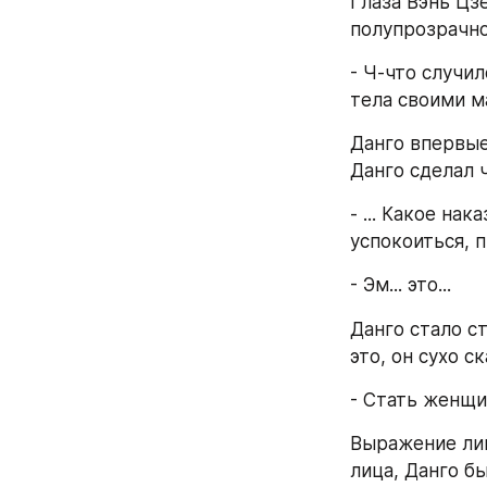
Глаза Вэнь Цзе
полупрозрачно
- Ч-что случил
тела своими м
Данго впервые 
Данго сделал ч
- ... Какое на
успокоиться, 
- Эм... это...
Данго стало ст
это, он сухо ск
- Стать женщин
Выражение лиц
лица, Данго бы