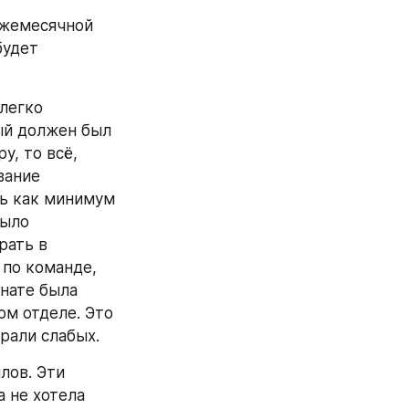
ежемесячной 
удет 
легко 
ый должен был 
, то всё, 
ание 
ь как минимум 
ыло 
ать в 
по команде, 
нате была 
м отделе. Это 
рали слабых.
ов. Эти 
 не хотела 