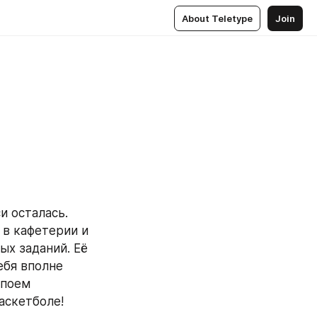
About Teletype
Join
 осталась. 
в кафетерии и 
х заданий. Её 
бя вполне 
поем 
аскетболе!