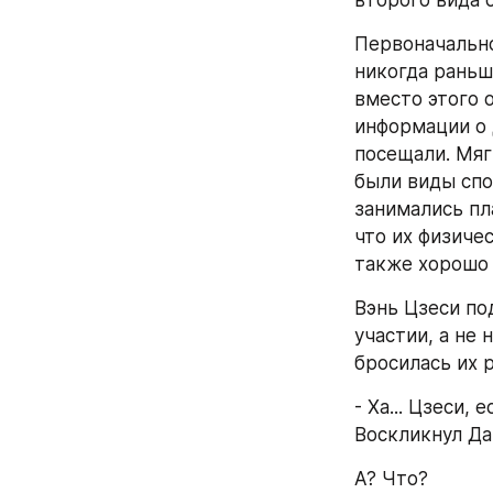
второго вида 
Первоначально
никогда раньше
вместо этого 
информации о 
посещали. Мяг
были виды спор
занимались пла
что их физичес
также хорошо 
Вэнь Цзеси по
участии, а не 
бросилась их р
- Ха... Цзеси,
Воскликнул Да
А? Что?