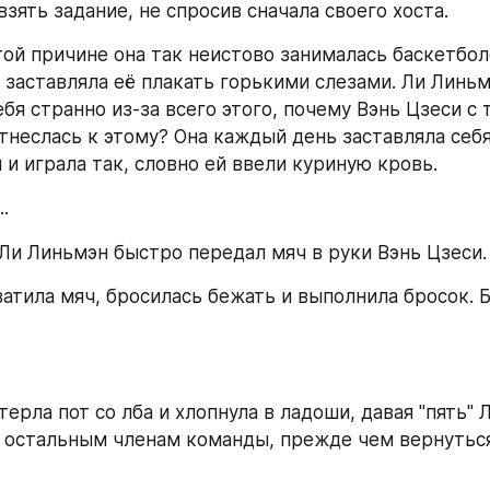
зять задание, не спросив сначала своего хоста.
той причине она так неистово занималась баскетболо
 заставляла её плакать горькими слезами. Ли Линьм
бя странно из-за всего этого, почему Вэнь Цзеси с 
тнеслась к этому? Она каждый день заставляла себя
 и играла так, словно ей ввели куриную кровь.
..
- Ли Линьмэн быстро передал мяч в руки Вэнь Цзеси.
атила мяч, бросилась бежать и выполнила бросок. Би
ерла пот со лба и хлопнула в ладоши, давая "пять" Л
 остальным членам команды, прежде чем вернуться 