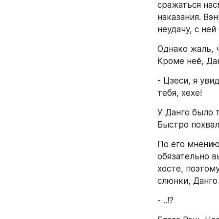
сражаться нас
наказания. Вэн
неудачу, с ней
Однако жаль, 
Кроме неё, Да
- Цзеси, я уви
тебя, хехе!
У Данго было т
Быстро похвали
По его мнению,
обязательно в
хосте, поэтому
слюнки, Данго
- ..!?