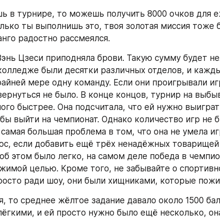
шь в турнире, то можешь получить 8000 очков для 
олько ты выполнишь это, твоя золотая миссия тоже б
анго радостно рассмеялся.
Вэнь Цзеси приподняла брови. Такую сумму будет не
 колледже были десятки различных отделов, и кажд
айней мере одну команду. Если они проигрывали игру
ернуться не было. В конце концов, турнир на выбыв
ого быстрее. Она подсчитала, что ей нужно выиграт
обы выйти на чемпионат. Однако количество игр не б
самая большая проблема в том, что она не умела игр
юс, если добавить ещё трёх ненадёжных товарищей 
 об этом было легко, на самом деле победа в чемпио
жимой целью. Кроме того, не забывайте о спортивно
росто ради шоу, они были хищниками, которые пожи
, то среднее жёлтое задание давало около 1500 балл
лёгкими, и ей просто нужно было ещё несколько, она