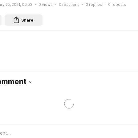
ry 25, 2021, 06:53
0
views
0
reactions
0
replies
0
reposts
Share
Comment