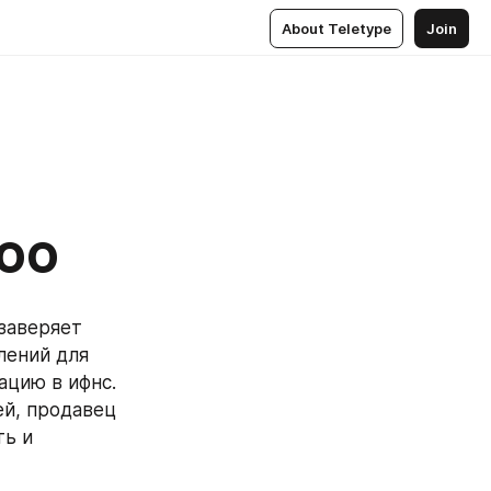
About Teletype
Join
ООО
заверяет 
ений для 
цию в ифнс. 
й, продавец 
ь и 