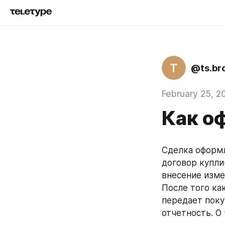
T
@ts.br
February 25, 2
Как о
Сделка оформл
договор купли
внесение изме
После того ка
передает поку
отчетность. О