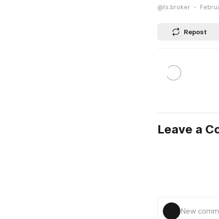
@ts.broker
Februa
Repost
Leave a 