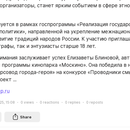
организаторы, станет ярким событием в сфере этно
уется в рамках госпрограммы «Реализация государс
политики», направленной на укрепление межнациона
звитие традиций народов России. К участию приглаша
рафы, так и энтузиасты старше 18 лет.
имания заслуживает успех Елизаветы Блиновой, авт
 программы кинопарка «Москино». Она победила в 
рсовод города-героя» на конкурсе «Проводники смы
ект ...
pp.ru
25, 15:08
0
views
0
reactions
0
replies
0
reposts
Share