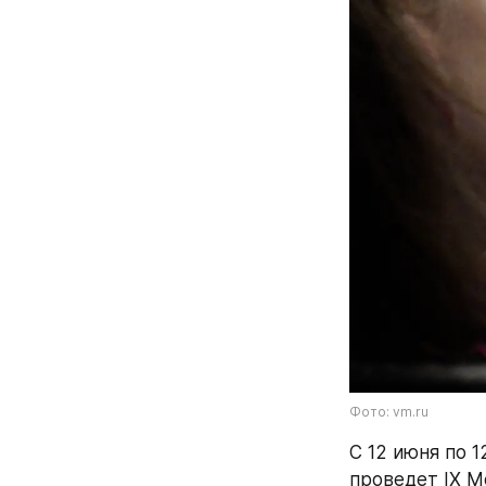
Фото: vm.ru
С 12 июня по 
проведет IX М