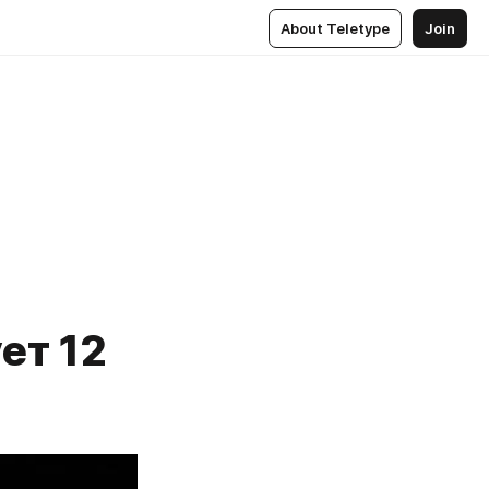
About Teletype
Join
ет 12