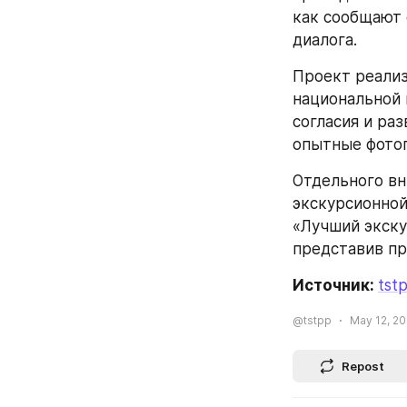
как сообщают 
диалога.
Проект реализ
национальной 
согласия и ра
опытные фотог
Отдельного вн
экскурсионной
«Лучший экску
представив про
Источник: 
tst
@tstpp
May 12, 20
Repost