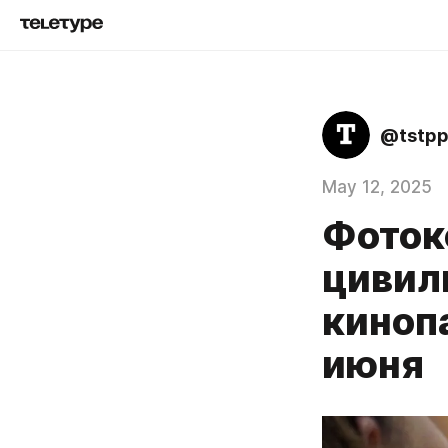
@tstp
May 12, 2025
Фоток
цивил
киноп
июня