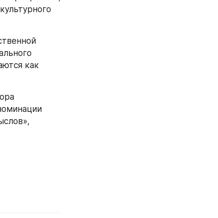
культурного 
твенной 
льного 
ются как 
ора 
номинации 
слов», 