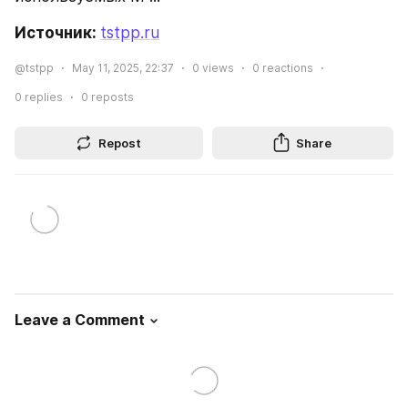
Источник: 
tstpp.ru
@tstpp
May 11, 2025, 22:37
0
views
0
reactions
0
replies
0
reposts
Repost
Share
Leave a Comment