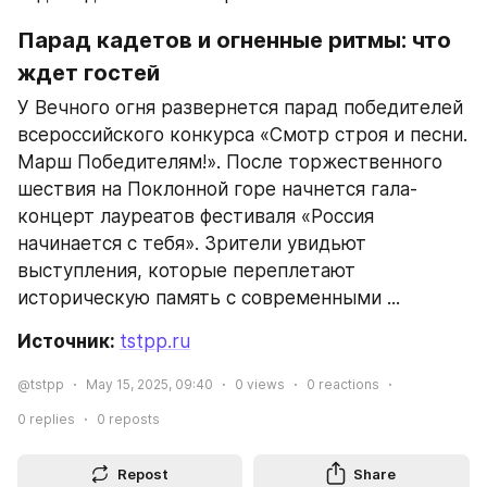
Парад кадетов и огненные ритмы: что 
ждет гостей
У Вечного огня развернется парад победителей 
всероссийского конкурса «Смотр строя и песни. 
Марш Победителям!». После торжественного 
шествия на Поклонной горе начнется гала-
концерт лауреатов фестиваля «Россия 
начинается с тебя». Зрители увидьют 
выступления, которые переплетают 
историческую память с современными ...
Источник: 
tstpp.ru
@tstpp
May 15, 2025, 09:40
0
views
0
reactions
0
replies
0
reposts
Repost
Share