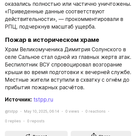
оказались полностью или частично уничтожены. 
«Приведенные данные соответствуют 
действительности», — прокомментировали в 
РПЦ, подчеркнув масштаб ущерба.
Пожар в историческом храме
Храм Великомученика Димитрия Солунского в 
селе Сальное стал одной из главных жертв атак. 
Беспилотник ВСУ спровоцировал возгорание 
крыши во время подготовки к вечерней службе. 
Местные жители вступили в схватку с огнём до 
прибытия пожарных расчётов.
Источник: 
tstpp.ru
@tstpp
May 10, 2025, 06:14
0
views
0
reactions
0
replies
0
reposts