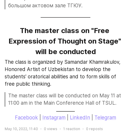
большом актовом зале ТГЮУ.
——————————
The master class on "Free 
Expression of Thought on Stage" 
will be conducted
The class is organized by Samandar Khamrakulov, 
Honored Artist of Uzbekistan to develop the 
students' oratorical abilities and to form skills of 
free public thinking.
The master class will be conducted on May 11 at 
11:00 am in the Main Conference Hall of TSUL.
Facebook
 | 
Instagram
 | 
LinkedIn
 | 
Telegram
May 10, 2022, 11:40
0
views
1
reaction
0
reposts