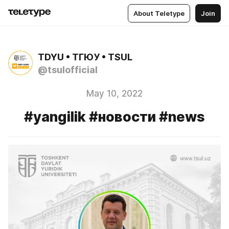
About Teletype
Join
TDYU • ТГЮУ • TSUL
@tsulofficial
May 10, 2022
#yangilik #новости #news