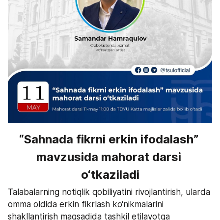
“Sahnada fikrni erkin ifodalash” 
mavzusida mahorat darsi 
o‘tkaziladi
Talabalarning notiqlik qobiliyatini rivojlantirish, ularda 
omma oldida erkin fikrlash ko‘nikmalarini 
shakllantirish maqsadida tashkil etilayotga 