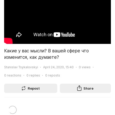
Какие у вас мысли? В вашей сфере что 
изменится, как думаете?
Stanislav Tsykalovskyi
April 24, 2020, 15:40
0
views
0
reactions
0
replies
0
reposts
Repost
Share