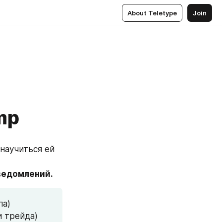
About Teletype
Join
mp
научиться ей 
ведомлений.
па)
и трейда)