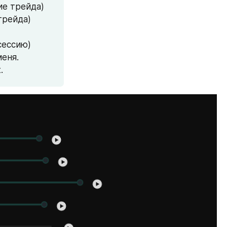
ие трейда)
трейда)
 сессию)
еня.
.