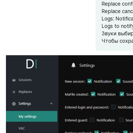
Replace conf
Replace canc
Logs: Notifi
Logs to noti
Звуки выбир
Чтобы сохра