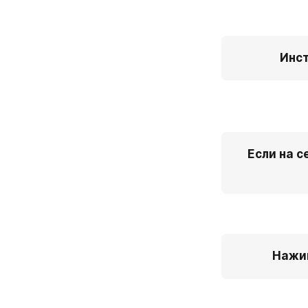
Инст
Если на с
Нажим