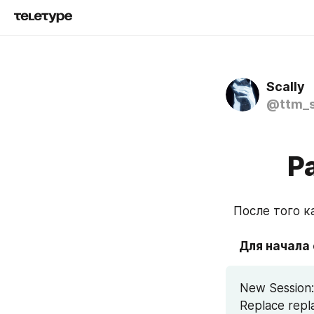
Scally
@ttm_s
Р
После того к
Для начала
New Session
Replace repl