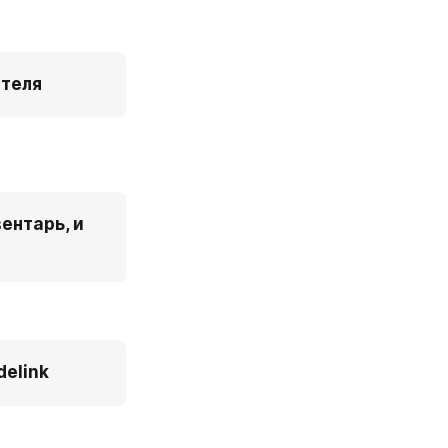
ателя
нтарь, и 
elink 