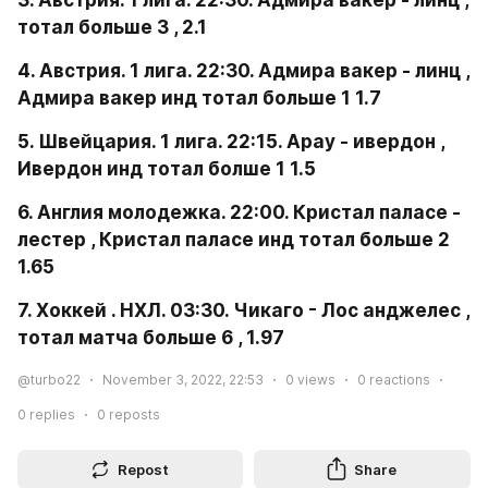
тотал больше 3 , 2.1 
4. Австрия. 1 лига. 22:30. Адмира вакер - линц , 
Адмира вакер инд тотал больше 1 1.7 
5. Швейцария. 1 лига. 22:15. Арау - ивердон , 
Ивердон инд тотал болше 1 1.5 
6. Англия молодежка. 22:00. Кристал паласе - 
лестер , Кристал паласе инд тотал больше 2 
1.65 
7. Хоккей . НХЛ. 03:30. Чикаго - Лос анджелес , 
тотал матча больше 6 , 1.97
@turbo22
November 3, 2022, 22:53
0
views
0
reactions
0
replies
0
reposts
Repost
Share