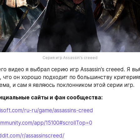
Серия игр Assassin's creeed
о видео я выбрал серию игр Assassin's creeed. Я выб
, что он хорошо подходит по большинству критериям
ема, и сам я являюсь поклонником этой серии игр.
ициальные сайты и фан сообщества:
isoft.com/ru-ru/game/assassins-creed
ommunity.com/app/15100#scrollTop=0
dit.com/r/assassinscreed/