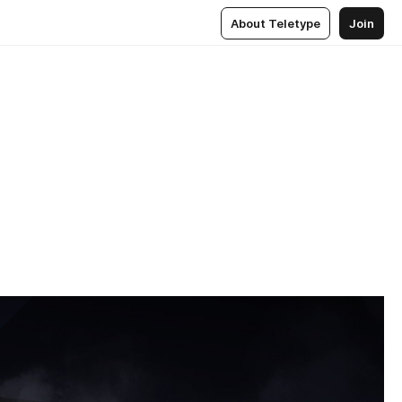
About Teletype
Join