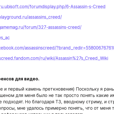
ru.ubisoft.com/forumdisplay.php/6-Assassin-s-Creed
playground.ru/assassins_creed/
.gamemag.ru/forum/327-assassins-creed/
vs_ac
cebook.com/assassinscreed/?brand_redir=5580067676
inscreed.fandom.com/ru/wiki/Assassin%27s_Creed_Wiki
енсов для видео.
е и первый камень преткновения) Поскольку я рань
шеном для меня было не так просто понять какие и
 подходят. Но благодаря ТЗ, вводному стриму, и ст
просы, мне удалось примерно понять, что от меня т