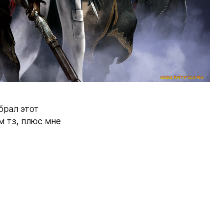
рал этот 
 тз, плюс мне 