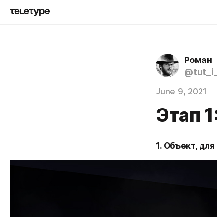
Роман
@tut_i
June 9, 2021
Этап 
1. Объект, для