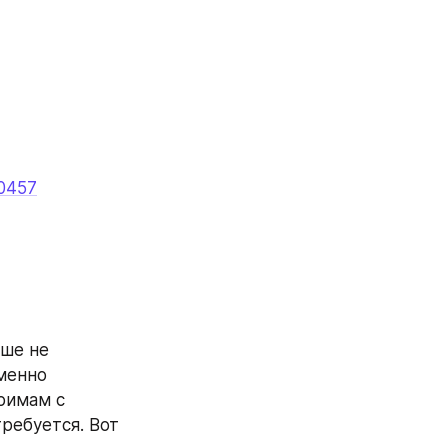
10457
ше не 
менно 
римам с 
ребуется. Вот 