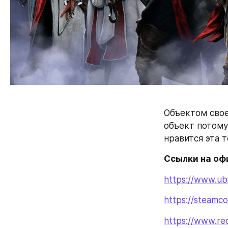
Объектом своег
объект потому
нравится эта т
Ссылки на оф
https://www.ub
https://steamc
https://www.red