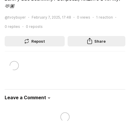
🫶🏽
@tvoybuyer
February 7, 2025, 17:48
0
views
1
reaction
0
replies
0
reposts
Repost
Share
Leave a Comment