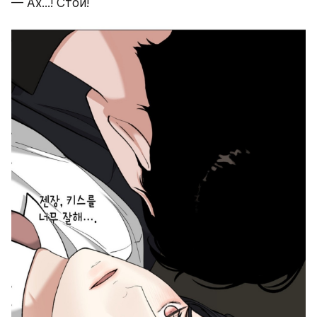
— Ах...! Стой!