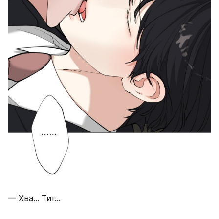
— Хва... Тит...