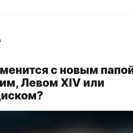
s
зменится с новым папо
им, Левом XIV или
иском?