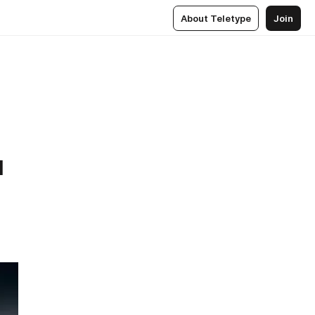
About Teletype
Join
й