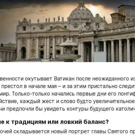
венности окутывает Ватикан после неожиданного из
 престол в начале мая – и за этим пристально следит
мир. Только-только начались первые дни его понтифи
йствие, каждый жест и слово будто увеличительное 
и предпочли бы увидеть контуры будущего католич
е к традициям или ловкий баланс?
очей складывается новый портрет главы Святого пр