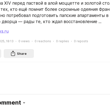
а XIV перед паствой в алой моццетте и золотой стол
 тех, кто ещё помнит более скромные одеяния Фран
но потребовал подготовить папские апартаменты в 
 дворца — рады те, кто ждал восстановление ...
ks.ru
025, 18:13
0
views
0
reactions
0
replies
0
reposts
Share
Comment