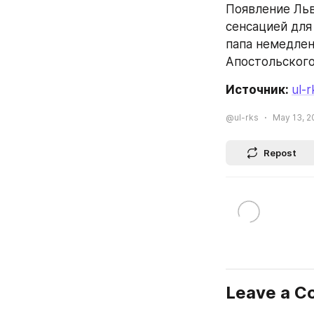
Появление Льв
сенсацией для
папа немедлен
Апостольского
Источник: 
ul-r
@ul-rks
May 13, 2
Repost
Leave a 