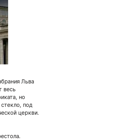
брания Льва 
 весь 
ката, но 
стекло, под 
еской церкви.
естола. 