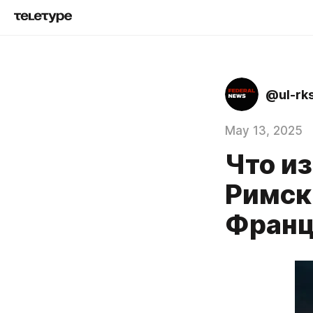
@ul-rk
May 13, 2025
Что и
Римск
Франц