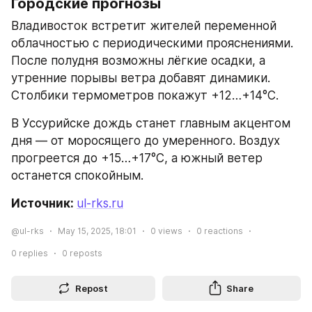
Городские прогнозы
Владивосток встретит жителей переменной 
облачностью с периодическими прояснениями. 
После полудня возможны лёгкие осадки, а 
утренние порывы ветра добавят динамики. 
Столбики термометров покажут +12…+14°C.
В Уссурийске дождь станет главным акцентом 
дня — от моросящего до умеренного. Воздух 
прогреется до +15…+17°C, а южный ветер 
останется спокойным.
Источник: 
ul-rks.ru
@ul-rks
May 15, 2025, 18:01
0
views
0
reactions
0
replies
0
reposts
Repost
Share