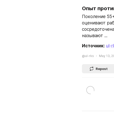
Опыт проти
Поколение 55+
оценивают раб
сосредоточена
называют ...
Источник: 
ul-r
@ul-rks
May 13, 2
Repost