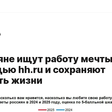
s
яне ищут работу мечты
ью hh.ru и сохраняют
ть жизни