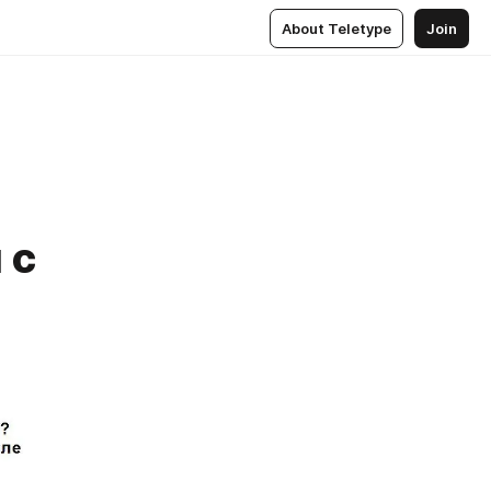
About Teletype
Join
 с