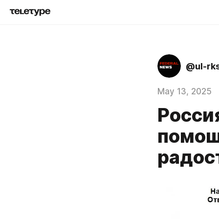
@ul-rk
May 13, 2025
Росси
помощ
радос