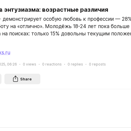
в энтузиазма: возрастные различия
 демонстрирует особую любовь к профессии — 28% 
оту на «отлично». Молодёжь 18-24 лет пока больше 
 на поисках: только 15% довольны текущим положен
ks.ru
025, 06:26
0
views
0
reactions
0
replies
0
reposts
Share