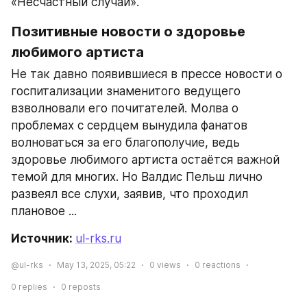
«Несчастный случай».
Позитивные новости о здоровье 
любимого артиста
Не так давно появившиеся в прессе новости о 
госпитализации знаменитого ведущего 
взволновали его почитателей. Молва о 
проблемах с сердцем вынудила фанатов 
волноваться за его благополучие, ведь 
здоровье любимого артиста остаётся важной 
темой для многих. Но Валдис Пельш лично 
развеял все слухи, заявив, что проходил 
плановое ...
Источник: 
ul-rks.ru
@ul-rks
May 13, 2025, 05:22
0
views
0
reactions
0
replies
0
reposts