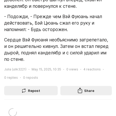
канделябр и повернулся к стене.
- Подожди, - Прежде чем Вэй Фуюань начал 
действовать, Бэй Цюань сжал его руку и 
напомнил: - Будь осторожен.
Сердце Вэй Фуюаня необъяснимо затрепетало, 
и он решительно кивнул. Затем он встал перед 
дырой, поднял канделябр и с силой ударил им 
по стене.
Julia (ulik3221)
May 15, 2025, 10:35
0
views
4
reactions
0
replies
0
reposts
Repost
Share