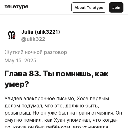
About Teletype
Join
Julia (ulik3221)
@ulik322
Жуткий ночной разговор
May 15, 2025
Глава 83. Ты помнишь, как
умер?
Увидев электронное письмо, Хосе первым 
делом подумал, что это, должно быть, 
розыгрыш. Но он уже был на грани отчаяния. Он 
смутно помнил, как Хуан упоминал, что когда-
то, когда он был ребёнком, его усыновила 