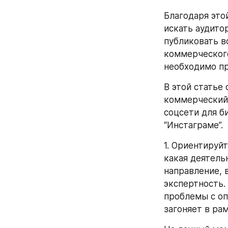
Благодаря это
искать аудито
публиковать в
коммерческого
необходимо пр
В этой статье
коммерческий 
соцсети для би
“Инстаграме”.
1. Ориентируйт
какая деятель
направление, 
экспертность.
проблемы с опр
загоняет в ра