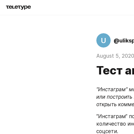
U
@uliks
August 5, 202
Тест 
“Инстаграм” м
или построить 
открыть комме
“Инстаграм” п
количество ин
соцсети.