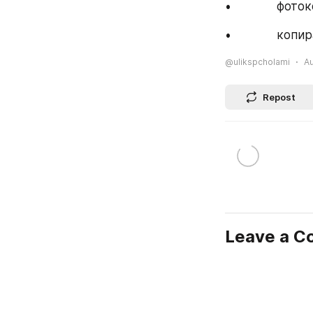
•             ф
•             к
@ulikspcholami
Au
Repost
Leave a 