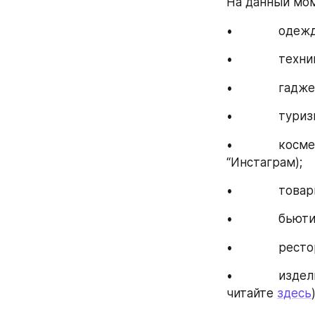
На данный мом
•             од
•             те
•             гадж
•             тури
•             кос
“Инстаграм);
•             то
•             бью
•             ре
•             
читайте 
здесь
)