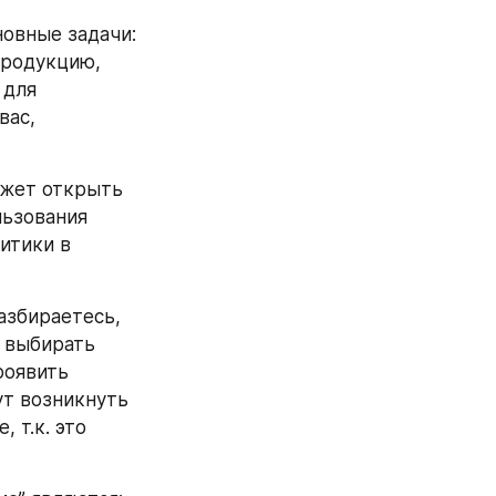
овные задачи: 
родукцию, 
для 
ас, 
жет открыть 
ьзования 
итики в 
азбираетесь, 
 выбирать 
оявить 
т возникнуть 
т.к. это 