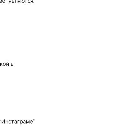
е” являются:
ой в 
 “Инстаграме” 