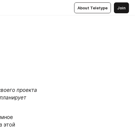
About Teletype
Join
воего проекта 
планирует 
мное 
 этой 