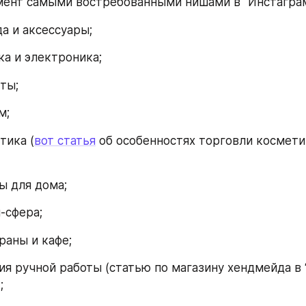
ент самыми востребованными нишами в “Инстаграм
ежда и аксессуары;
хника и электроника;
еты;
зм;
метика (
вот статья
 об особенностях торговли косметик
вары для дома;
ти-сфера;
стораны и кафе;
изделия ручной работы (статью по магазину хендмейда в
;