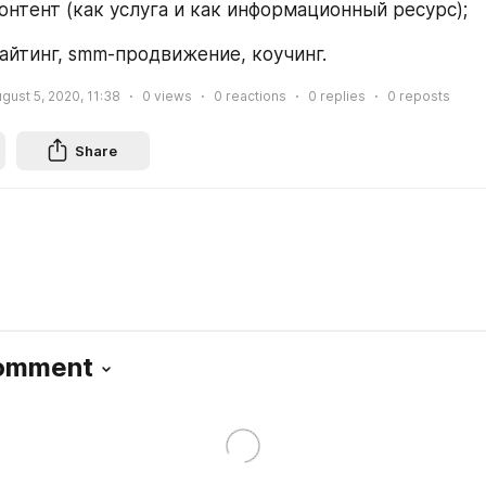
отоконтент (как услуга и как информационный ресурс);
опирайтинг, smm-продвижение, коучинг.
gust 5, 2020, 11:38
0
views
0
reactions
0
replies
0
reposts
Share
Comment