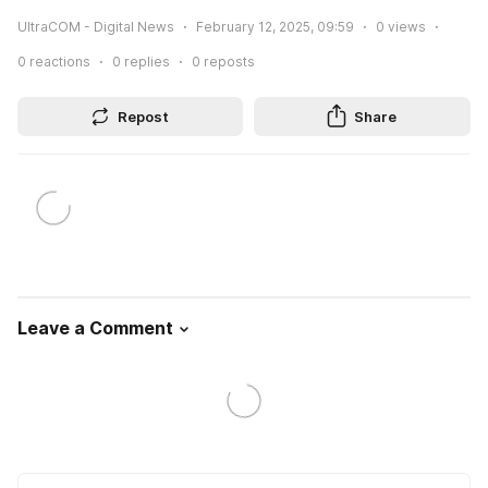
UltraCOM - Digital News
February 12, 2025, 09:59
0
views
0
reactions
0
replies
0
reposts
Repost
Share
Leave a Comment