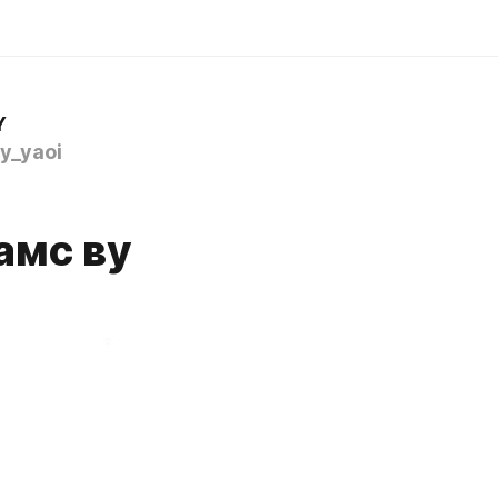
Y
y_yaoi
амс ву