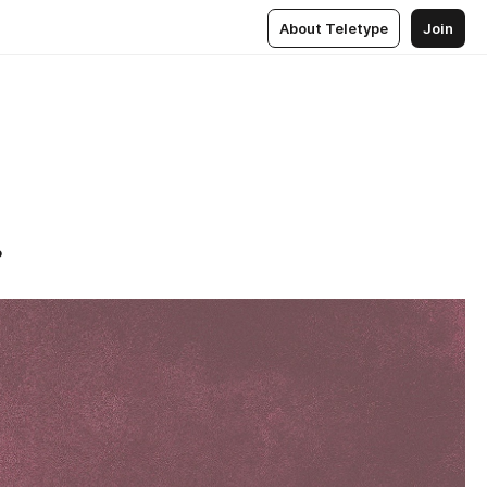
About Teletype
Join
.