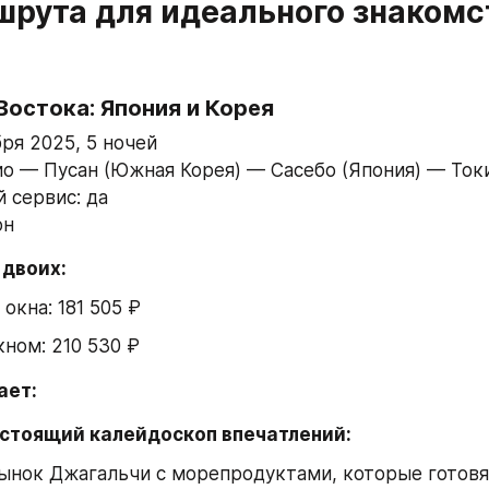
рута для идеального знакомст
 Востока: Япония и Корея
ря 2025, 5 ночей
о — Пусан (Южная Корея) — Сасебо (Япония) — Ток
 сервис: да
он
 двоих:
окна: 181 505 ₽
кном: 210 530 ₽
ает:
астоящий калейдоскоп впечатлений:
нок Джагальчи с морепродуктами, которые готовят