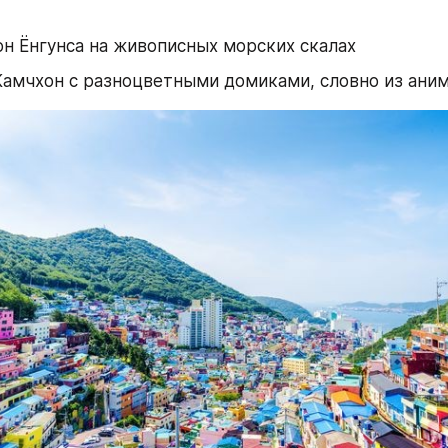
н Ёнгунса на живописных морских скалах
Камчхон с разноцветными домиками, словно из ани