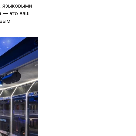
, языковыми 
a
 — это ваш 
вым 