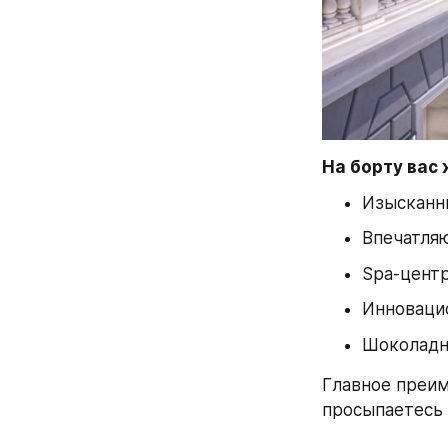
На борту вас 
Изысканн
Впечатля
Spa-центр
Инноваци
Шоколадны
Главное преим
просыпаетесь 