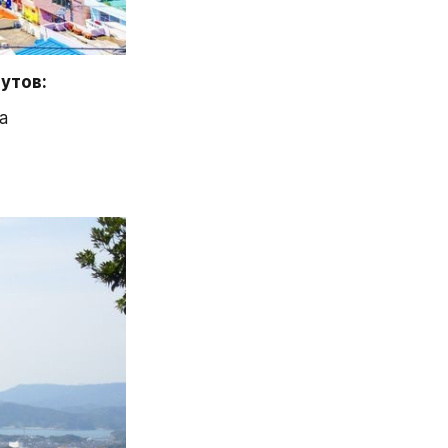
утов:
а