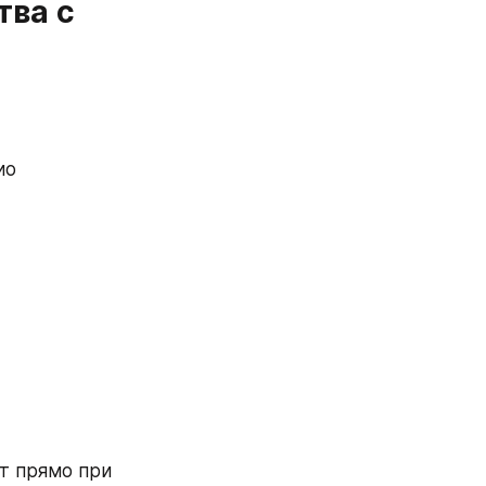
ва с 
ио
 прямо при 