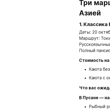
Три марш
Азией
1. Классика
Даты: 20 октяб
Маршрут: Токи
Русскоязычный
Полный панси
Стоимость на
Каюта без 
Каюта с о
Что вас ожид
В Пусане — н
Рыбный ры