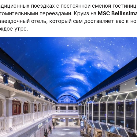
адиционных поездках с постоянной сменой гостиниц
томительными переездами. Круиз на 
MSC Bellissim
звездочный отель, который сам доставляет вас к но
ждое утро.