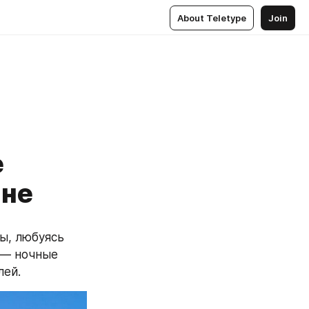
About Teletype
Join
е
ане
ы, любуясь 
 — ночные 
лей.