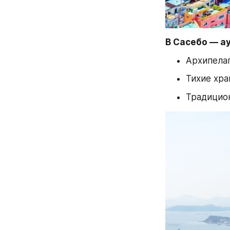
В Сасебо — а
Архипела
Тихие хра
Традицио