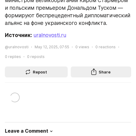
министром Великобритании Киром Стармером 
и польским премьером Дональдом Туском — 
формируют беспрецедентный дипломатический 
альянс на фоне украинского конфликта.
Источник: 
uralnovosti.ru
@uralnovosti
May 12, 2025, 07:55
0
views
0
reactions
0
replies
0
reposts
Repost
Share
Leave a Comment