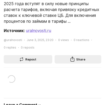
2025 года вступят в силу новые принципы 
расчета тарифов, включая привязку кредитных 
ставок к ключевой ставке ЦБ. Для включения 
процентов по займам в тарифы ...
Источник: 
uralnovosti.ru
@uralnovosti
June 3, 2025, 23:20
0
views
0
reactions
0
replies
0
reposts
Repost
Share
Leave a Comment