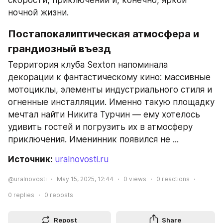
скорости, приключений и, конечно, яркой 
ночной жизни.
Постапокалиптическая атмосфера и 
грандиозный въезд
Территория клуба Sexton напоминала 
декорации к фантастическому кино: массивные 
мотоциклы, элементы индустриального стиля и 
огненные инсталляции. Именно такую площадку 
мечтал найти Никита Турчин — ему хотелось 
удивить гостей и погрузить их в атмосферу 
приключения. Именинник появился не ...
Источник: 
uralnovosti.ru
@uralnovosti
May 15, 2025, 12:44
0
views
0
reactions
0
replies
0
reposts
Repost
Share