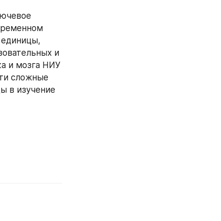
ючевое 
временном 
единицы, 
овательных и 
а и мозга НИУ 
ти сложные 
 в изучение 