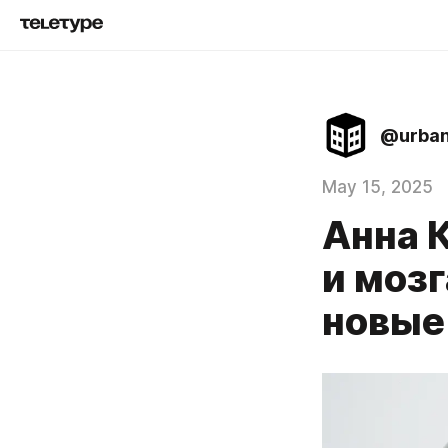
@urban
May 15, 2025
Анна 
и моз
новые