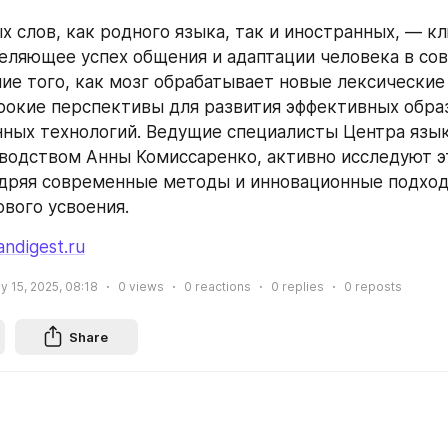
х слов, как родного языка, так и иностранных, — кл
еляющее успех общения и адаптации человека в со
ие того, как мозг обрабатывает новые лексические 
окие перспективы для развития эффективных образ
ных технологий. Ведущие специалисты Центра язык
водством Анны Комиссаренко, активно исследуют э
дряя современные методы и инновационные подходы
ового усвоения.
andigest.ru
y 15, 2025, 08:18
0
views
0
reactions
0
replies
0
reposts
Share