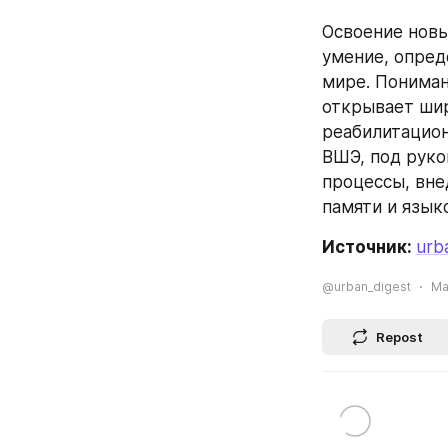
Освоение новы
умение, опред
мире. Пониман
открывает шир
реабилитацион
ВШЭ, под руко
процессы, вне
памяти и язык
Источник: 
urb
@urban_digest
Ma
Repost