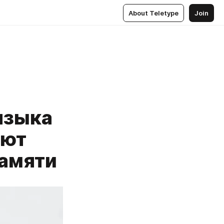
About Teletype
Join
языка
яют
памяти