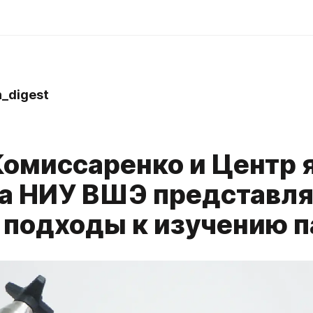
_digest
Комиссаренко и Центр 
га НИУ ВШЭ представл
 подходы к изучению 