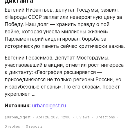
диктанта
Евгений Нифантьев, депутат Госдумы, заявил: 
«Народы СССР заплатили невероятную цену за 
Победу. Наш долг — хранить правду о той 
войне, которая унесла миллионы жизней». 
Парламентарий акцентировал: борьба за 
историческую память сейчас критически важна.
Евгений Герасимов, депутат Мосгордумы, 
участвовавший в акции, отметил рост интереса 
к диктанту: «География расширяется — 
присоединяются не только регионы России, но 
и зарубежные страны». По его словам, проект 
укрепляет ...
Источник: 
urbandigest.ru
@urban_digest
April 28, 2025, 12:00
0
views
0
reactions
0
replies
0
reposts