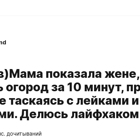
md
в)Мама показала жене,
 огород за 10 минут, п
е таскаясь с лейками и
ми. Делюсь лайфхаком
ыс. дочитываний