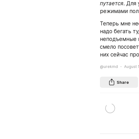
путается
. Для
режимами полив
Теперь мне нео
надо бегать т
неподъемные в
смело посовет
них сейчас про
@urekmd
August 1
Share