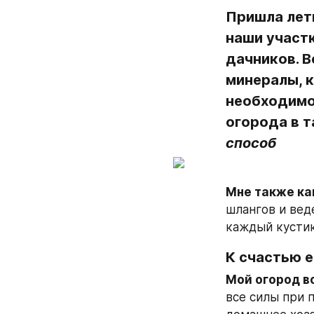
Пришла летн
наши участк
дачников. В
минералы, к
необходимо
огорода в т
способ
Мне также как
шлангов и веде
каждый кустик
К счастью е
Мой огород вс
все силы при п