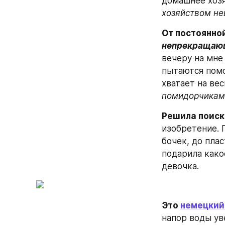
домашнее хозя
хозяйством не
От постоянно
непрекращаю
вечеру на мне 
пытаются помо
хватает на вес
помидорчикам
Решила поиск
изобретение. 
бочек, до пла
подарила како
девочка.
Это 
немецкий
напор воды уве