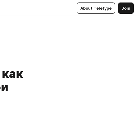
About Teletype
Join
 как
ри