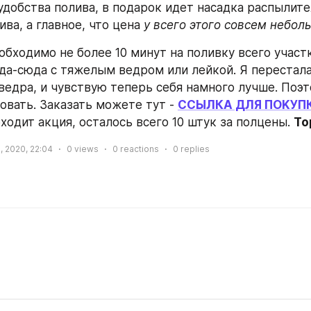
 удобства полива, в подарок идет насадка распылител
а, а главное, что цена 
у всего этого совсем небол
бходимо не более 10 минут на поливку всего участк
уда-сюда с тяжелым ведром или лейкой. Я перестала
едра, и чувствую теперь себя намного лучше. Поэто
овать. Закaзать можете тут - 
СCЫЛКА ДЛЯ ПОKУП
ходит акция, осталось всего 10 штук за полцены. 
То
, 2020, 22:04
0
views
0
reactions
0
replies