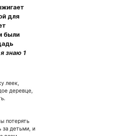
жигает 
й для 
т 
 были 
адь 
я знаю 1 
 леек, 
дое деревце, 
ь.
ы потерять 
 за детьми, и 