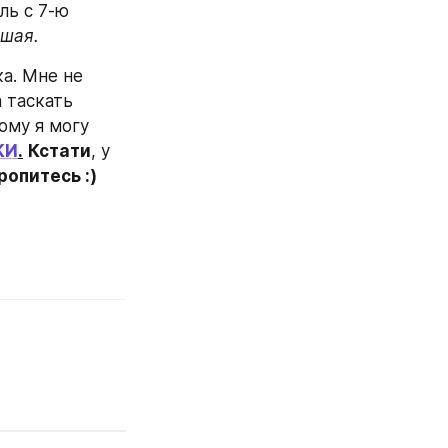
ь с 7-ю 
ьшая.
а. Мне не 
 таскать 
му я могу 
КИ
.
Кстати
, у 
ропитесь :)