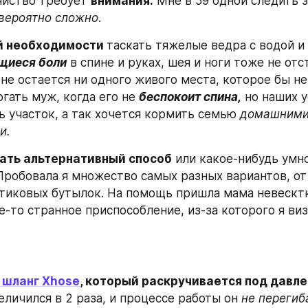
йство требует 
внимания.
 Мне в 59 одной следить з
вероятно сложно
.
й необходимости 
щиеся боли
 в спине и руках, шея и ноги тоже не отст
не остается ни одного живого места, которое бы не
гать муж, когда его не 
беспокоит спина,
 но наших у
ь участок, а так хочется кормить семью 
домашними 
и.
ать альтернативный способ
 или какое-нибудь умно
Пробовала я множество самых разных вариантов, от
стиковых бутылок. На помощь пришла мама невесктк
е-то странное приспособление, из-за которого я виз
 шланг Xhose
, который раскручивается под давл
личился в 2 раза, и процессе работы он 
не перегиба