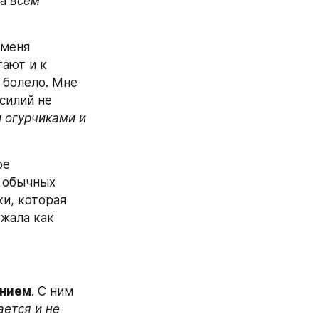
а
 всем 
таскать тяжелые ведра с водой и меня 
ают и к 
 болело. Мне 
силий не 
огурчиками и 
е 
 обычных 
и, которая 
жала как 
ением
. С ним 
ется и не 