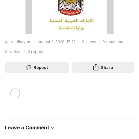
@israelhayom
August 2, 2020, 17:22
0
views
0
reactions
0
replies
0
reposts
Repost
Share
Leave a Comment