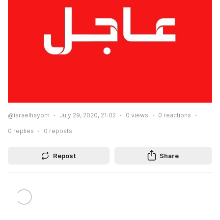
@israelhayom
July 29, 2020, 21:02
0
views
0
reactions
0
replies
0
reposts
Repost
Share