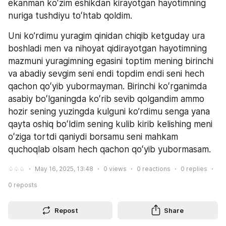
ekanman koʻzim eshikdan kirayotgan hayotimning 
nuriga tushdiyu toʻhtab qoldim.
Uni koʼrdimu yuragim qinidan chiqib ketguday ura 
boshladi men va nihoyat qidirayotgan hayotimning 
mazmuni yuragimning egasini toptim mening birinchi 
va abadiy sevgim seni endi topdim endi seni hech 
qachon qoʻyib yubormayman. Birinchi koʻrganimda 
asabiy boʻlganingda koʻrib sevib qolgandim ammo 
hozir sening yuzingda kulguni koʼrdimu senga yana 
qayta oshiq boʻldim sening kulib kirib kelishing meni 
oʻziga tortdi qaniydi borsamu seni mahkam 
quchoqlab olsam hech qachon qoʻyib yubormasam.
♤♤♤
May 16, 2025, 13:48
0
views
0
reactions
0
replies
0
reposts
Repost
Share