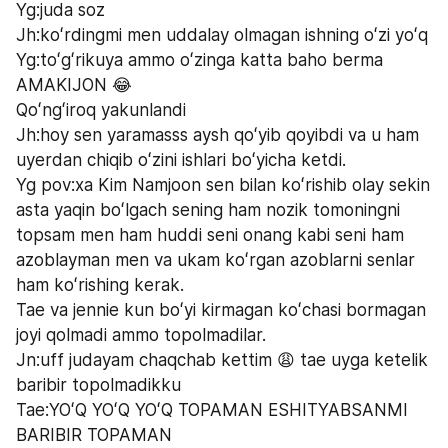
Yg:juda soz 
Jh:koʻrdingmi men uddalay olmagan ishning oʻzi yoʻq
Yg:toʻgʻrikuya ammo oʻzinga katta baho berma 
AMAKIJON 😂 
Qoʻngʻiroq yakunlandi 
Jh:hoy sen yaramasss aysh qoʻyib qoyibdi va u ham 
uyerdan chiqib oʻzini ishlari boʻyicha ketdi.
Yg pov:xa Kim Namjoon sen bilan koʻrishib olay sekin 
asta yaqin boʻlgach sening ham nozik tomoningni 
topsam men ham huddi seni onang kabi seni ham 
azoblayman men va ukam koʻrgan azoblarni senlar 
ham koʻrishing kerak.
Tae va jennie kun boʻyi kirmagan koʻchasi bormagan 
joyi qolmadi ammo topolmadilar.
Jn:uff judayam chaqchab kettim 😩 tae uyga ketelik 
baribir topolmadikku
Tae:YOʻQ YOʻQ YOʻQ TOPAMAN ESHITYABSANMI 
BARIBIR TOPAMAN