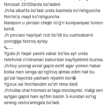
Nm:soat 20:00larda boʻladimi
Jh:ha albatta boʻladi unda bazimda koʻrishguncha 
Nm:hoʻp mayli koʻrishguncha
Namjoon u yerdan chiqib toʻgʻri kompaniyasi tomon 
ketdi.
Jh pov:axx hayriyat rozi boʻldi bu xushxabarni 
yoongiga tezroq aytay.
📞.....
Yg:alo jh faqat yaxshi xabar boʻlsa ayt unda 
telefondi oʻchiraman bekordan kayfiyatimni buzma.
Jh:hoy yoongi avval gapni eshit agar yomon habar 
bolsa men senga qoʻngʻiroq qilmas edim hali bu 
goʻzal hayotda yashash niyatim bor😁
Yg:xux sal tinchlandim xoʻsh nima dedi
Jh:hullas shartnomani ertaga imzolaymiz. Haligi sen 
aytgan gapni ham ayttim bazim 3-kundan soʻng 
sening restoraningda boʻladi.