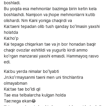
boshladi.
Bu yoqda esa mehmonlar bazimga birin ketin kela 
boshlashdi. Namjoon va jhope mehmonlarni kutib 
olishardi. Nm Kaini yoniga chaqirdi va 
Kai:taeni tepadan olib tush qanday boʻlmasin yaxshi 
holatda
Kai:hoʻp 
Kai tepaga chiqarkan tae va jn bor honadan baqir 
chaqir ovozlar eshitildi va yugurib kirdi ammo 
koʻrgan manzarasi yaxshi emasdi. Hammayoq rasvo 
edi.
Kai:bu yerda nimalar boʻlyabti
Jn:koʻrmaysanmi taeni men uni tinchlantira 
olmayabman 
Kai:tae tae boʻldi qil 
Tae esa telbalarcha kulgan holda
Tae:nega ekan😂