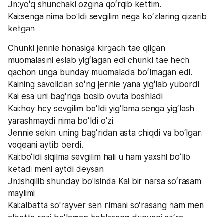
Jn:yoʻq shunchaki ozgina qoʻrqib kettim.
Kai:senga nima boʻldi sevgilim nega koʻzlaring qizarib 
ketgan
Chunki jennie honasiga kirgach tae qilgan 
muomalasini eslab yigʻlagan edi chunki tae hech 
qachon unga bunday muomalada boʻlmagan edi. 
Kaining savolidan soʻng jennie yana yigʻlab yubordi 
Kai esa uni bagʻriga bosib ovuta boshladi 
Kai:hoy hoy sevgilim boʻldi yigʻlama senga yigʻlash 
yarashmaydi nima boʻldi oʻzi 
Jennie sekin uning bagʻridan asta chiqdi va boʻlgan 
voqeani aytib berdi.
Kai:boʻldi siqilma sevgilim hali u ham yaxshi boʻlib 
ketadi meni aytdi deysan
Jn:ishqilib shunday boʻlsinda Kai bir narsa soʻrasam 
maylimi
Kai:albatta soʻrayver sen nimani soʻrasang ham men 