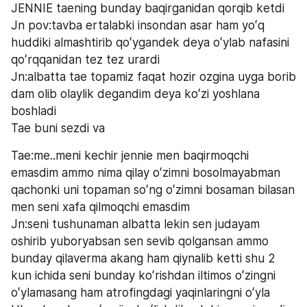
JENNIE taening bunday baqirganidan qorqib ketdi
Jn pov:tavba ertalabki insondan asar ham yoʻq 
huddiki almashtirib qoʻygandek deya oʻylab nafasini 
qoʻrqqanidan tez tez urardi
Jn:albatta tae topamiz faqat hozir ozgina uyga borib 
dam olib olaylik degandim deya koʻzi yoshlana 
boshladi
Tae buni sezdi va
Tae:me..meni kechir jennie men baqirmoqchi 
emasdim ammo nima qilay oʻzimni bosolmayabman 
qachonki uni topaman soʻng oʻzimni bosaman bilasan 
men seni xafa qilmoqchi emasdim
Jn:seni tushunaman albatta lekin sen judayam 
oshirib yuboryabsan sen sevib qolgansan ammo 
bunday qilaverma akang ham qiynalib ketti shu 2 
kun ichida seni bunday koʻrishdan iltimos oʻzingni 
oʻylamasang ham atrofingdagi yaqinlaringni oʻyla 