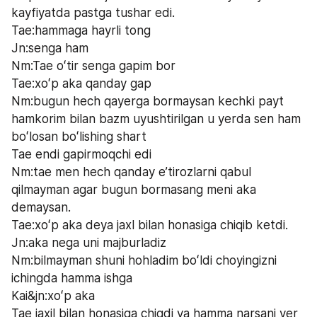
kayfiyatda pastga tushar edi.
Tae:hammaga hayrli tong
Jn:senga ham 
Nm:Tae oʻtir senga gapim bor
Tae:xoʻp aka qanday gap 
Nm:bugun hech qayerga bormaysan kechki payt 
hamkorim bilan bazm uyushtirilgan u yerda sen ham 
boʻlosan boʻlishing shart
Tae endi gapirmoqchi edi 
Nm:tae men hech qanday eʼtirozlarni qabul 
qilmayman agar bugun bormasang meni aka 
demaysan.
Tae:xoʻp aka deya jaxl bilan honasiga chiqib ketdi.
Jn:aka nega uni majburladiz 
Nm:bilmayman shuni hohladim boʻldi choyingizni 
ichingda hamma ishga
Kai&jn:xoʻp aka
Tae jaxil bilan honasiga chiqdi va hamma narsani yer 