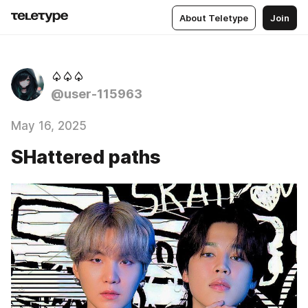
About Teletype
Join
♤♤♤
@user-115963
May 16, 2025
SHattered paths