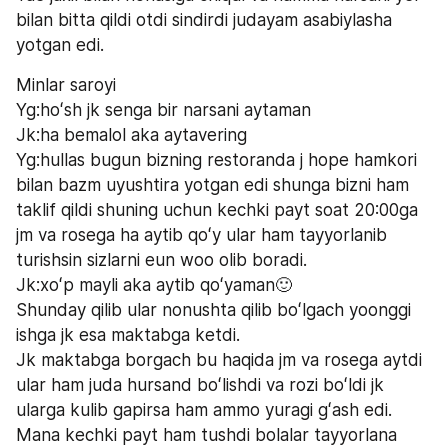
bilan bitta qildi otdi sindirdi judayam asabiylasha 
yotgan edi.
Minlar saroyi
Yg:hoʻsh jk senga bir narsani aytaman 
Jk:ha bemalol aka aytavering
Yg:hullas bugun bizning restoranda j hope hamkori 
bilan bazm uyushtira yotgan edi shunga bizni ham 
taklif qildi shuning uchun kechki payt soat 20:00ga 
jm va rosega ha aytib qoʻy ular ham tayyorlanib 
turishsin sizlarni eun woo olib boradi.
Jk:xoʻp mayli aka aytib qoʻyaman🙂
Shunday qilib ular nonushta qilib boʻlgach yoonggi 
ishga jk esa maktabga ketdi.
Jk maktabga borgach bu haqida jm va rosega aytdi 
ular ham juda hursand boʻlishdi va rozi boʻldi jk 
ularga kulib gapirsa ham ammo yuragi gʻash edi. 
Mana kechki payt ham tushdi bolalar tayyorlana 