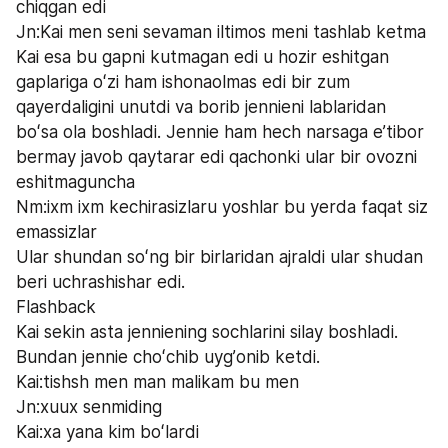
chiqgan edi
Jn:Kai men seni sevaman iltimos meni tashlab ketma
Kai esa bu gapni kutmagan edi u hozir eshitgan 
gaplariga oʻzi ham ishonaolmas edi bir zum 
qayerdaligini unutdi va borib jennieni lablaridan 
boʻsa ola boshladi. Jennie ham hech narsaga eʼtibor 
bermay javob qaytarar edi qachonki ular bir ovozni 
eshitmaguncha 
Nm:ixm ixm kechirasizlaru yoshlar bu yerda faqat siz 
emassizlar
Ular shundan soʻng bir birlaridan ajraldi ular shudan 
beri uchrashishar edi.
Flashback
Kai sekin asta jenniening sochlarini silay boshladi. 
Bundan jennie choʻchib uygʼonib ketdi.
Kai:tishsh men man malikam bu men
Jn:xuux senmiding 
Kai:xa yana kim boʻlardi