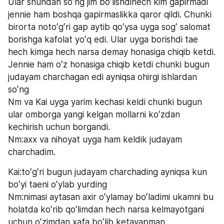
Ular shundan soʻng jim boʻlishdihech kim gapirmadi 
jennie ham boshqa gapirmaslikka qaror qildi. Chunki 
birorta notoʻgʻri gap aytib qoʻysa uyga sogʻ salomat 
borishga kafolat yoʻq edi. Ular uyga borishdi tae 
hech kimga hech narsa demay honasiga chiqib ketdi. 
Jennie ham oʻz honasiga chiqib ketdi chunki bugun 
judayam charchagan edi ayniqsa ohirgi ishlardan 
soʻng 
Nm va Kai uyga yarim kechasi keldi chunki bugun 
ular omborga yangi kelgan mollarni koʻzdan 
kechirish uchun borgandi.
Nm:axx va nihoyat uyga ham keldik judayam 
charchadim.
Kai:toʻgʻri bugun judayam charchading ayniqsa kun 
boʻyi taeni oʻylab yurding 
Nm:nimasi aytasan axir oʻylamay boʻladimi ukamni bu 
holatda koʻrib qoʻlimdan hech narsa kelmayotgani 
uchun oʻzimdan xafa boʻlib ketayapman