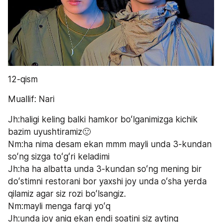
12-qism
Muallif: Nari
Jh:haligi keling balki hamkor boʻlganimizga kichik 
bazim uyushtiramiz🙂
Nm:ha nima desam ekan mmm mayli unda 3-kundan 
soʻng sizga toʻgʻri keladimi
Jh:ha ha albatta unda 3-kundan soʻng mening bir 
doʻstimni restorani bor yaxshi joy unda oʻsha yerda 
qilamiz agar siz rozi boʻlsangiz.
Nm:mayli menga farqi yoʻq 
Jh:unda joy aniq ekan endi soatini siz ayting