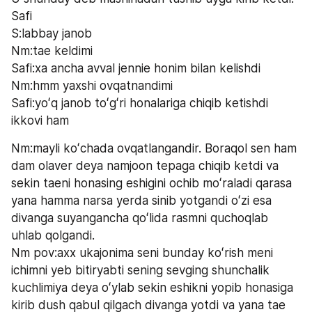
Safi
S:labbay janob
Nm:tae keldimi
Safi:xa ancha avval jennie honim bilan kelishdi
Nm:hmm yaxshi ovqatnandimi 
Safi:yoʻq janob toʻgʻri honalariga chiqib ketishdi 
ikkovi ham
Nm:mayli koʻchada ovqatlangandir. Boraqol sen ham 
dam olaver deya namjoon tepaga chiqib ketdi va 
sekin taeni honasing eshigini ochib moʻraladi qarasa 
yana hamma narsa yerda sinib yotgandi oʻzi esa 
divanga suyangancha qoʻlida rasmni quchoqlab 
uhlab qolgandi.
Nm pov:axx ukajonima seni bunday koʻrish meni 
ichimni yeb bitiryabti sening sevging shunchalik 
kuchlimiya deya oʻylab sekin eshikni yopib honasiga 
kirib dush qabul qilgach divanga yotdi va yana tae 