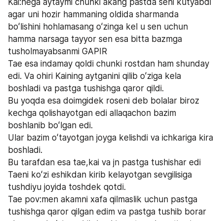
Kai:nega aytaymi chunki akang pastda seni kutyabdi 
agar uni hozir hammaning oldida sharmanda 
boʻlishini hohlamasang oʻzinga kel u sen uchun 
hamma narsaga tayyor sen esa bitta bazmga 
tusholmayabsanmi GAPIR
Tae esa indamay qoldi chunki rostdan ham shunday 
edi. Va ohiri Kaining aytganini qilib oʻziga kela 
boshladi va pastga tushishga qaror qildi.
Bu yoqda esa doimgidek roseni deb bolalar biroz 
kechga qolishayotgan edi allaqachon bazim 
boshlanib boʻlgan edi.
Ular bazim oʻtayotgan joyga kelishdi va ichkariga kira 
boshladi.
Bu tarafdan esa tae,kai va jn pastga tushishar edi 
Taeni koʻzi eshikdan kirib kelayotgan sevgilisiga 
tushdiyu joyida toshdek qotdi.
Tae pov:men akamni xafa qilmaslik uchun pastga 
tushishga qaror qilgan edim va pastga tushib borar 