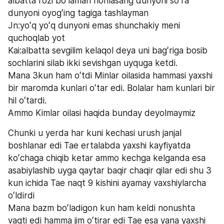
albatta rozi boʻlaman hohlasang dunyoni soʻra 
dunyoni oyogʻing tagiga tashlayman
Jn:yoʻq yoʻq dunyoni emas shunchakiy meni 
quchoqlab yot
Kai:albatta sevgilim kelaqol deya uni bagʻriga bosib 
sochlarini silab ikki sevishgan uyquga ketdi.
Mana 3kun ham oʻtdi Minlar oilasida hammasi yaxshi 
bir maromda kunlari oʻtar edi. Bolalar ham kunlari bir 
hil oʻtardi.
Ammo Kimlar oilasi haqida bunday deyolmaymiz
Chunki u yerda har kuni kechasi urush janjal 
boshlanar edi Tae ertalabda yaxshi kayfiyatda 
koʻchaga chiqib ketar ammo kechga kelganda esa 
asabiylashib uyga qaytar baqir chaqir qilar edi shu 3 
kun ichida Tae naqt 9 kishini ayamay vaxshiylarcha 
oʻldirdi 
Mana bazm boʻladigon kun ham keldi nonushta 
vaqti edi hamma jim oʻtirar edi Tae esa yana yaxshi 