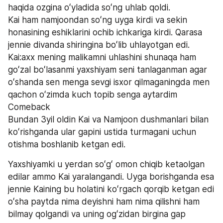
haqida ozgina oʻyladida soʻng uhlab qoldi.
Kai ham namjoondan soʻng uyga kirdi va sekin 
honasining eshiklarini ochib ichkariga kirdi. Qarasa 
jennie divanda shiringina boʻlib uhlayotgan edi.
Kai:axx mening malikamni uhlashini shunaqa ham 
goʻzal boʻlasanmi yaxshiyam seni tanlaganman agar 
oʻshanda sen menga sevgi isxor qilmaganingda men 
qachon oʻzimda kuch topib senga aytardim 
Comeback
Bundan 3yil oldin Kai va Namjoon dushmanlari bilan 
koʻrishganda ular gapini ustida turmagani uchun 
otishma boshlanib ketgan edi.
Yaxshiyamki u yerdan soʻgʻ omon chiqib ketaolgan 
edilar ammo Kai yaralangandi. Uyga borishganda esa 
jennie Kaining bu holatini koʻrgach qorqib ketgan edi 
oʻsha paytda nima deyishni ham nima qilishni ham 
bilmay qolgandi va uning ogʻzidan birgina gap 