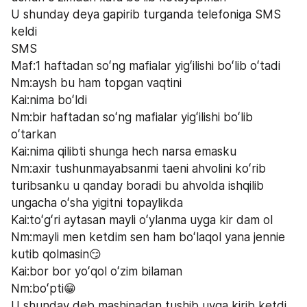
U shunday deya gapirib turganda telefoniga SMS 
keldi
SMS
Maf:1 haftadan soʻng mafialar yigʻilishi boʻlib oʻtadi
Nm:aysh bu ham topgan vaqtini 
Kai:nima boʻldi
Nm:bir haftadan soʻng mafialar yigʻilishi boʻlib 
oʻtarkan
Kai:nima qilibti shunga hech narsa emasku
Nm:axir tushunmayabsanmi taeni ahvolini koʻrib 
turibsanku u qanday boradi bu ahvolda ishqilib 
ungacha oʻsha yigitni topaylikda
Kai:toʻgʻri aytasan mayli oʻylanma uyga kir dam ol 
Nm:mayli men ketdim sen ham boʻlaqol yana jennie 
kutib qolmasin😏
Kai:bor bor yoʻqol oʻzim bilaman 
Nm:boʻpti😁
U shunday deb mashinadan tushib uyga kirib ketdi. 