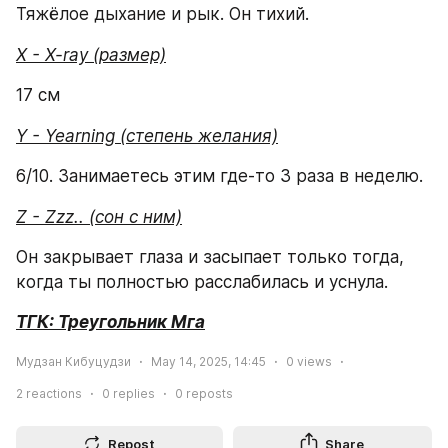
Тяжёлое дыхание и рык. Он тихий.
X - X-ray (размер)
17 см
Y - Yearning (степень желания)
6/10. Занимаетесь этим где-то 3 раза в неделю.
Z - Zzz.. (сон с ним)
Он закрывает глаза и засыпает только тогда, 
когда ты полностью расслабилась и уснула.
ТГК: Треугольник Мга
Мудзан Кибуцудзи
May 14, 2025, 14:45
0
views
2
reactions
0
replies
0
reposts
Repost
Share