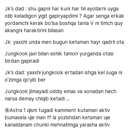
Jk's dad : shu gapni har kuni har hil ayollarni uyga 
olib keladigon yigit gapiryapdimi ? Agar senga erkak 
yordamchi kerak bo'lsa boshqa tanla V ni timch quy 
akangni haraktirini bilasan
Jk: yaxshi unda men bugun ketaman hayr qadrli ota
Jungkook jaxl bilan eshik tamon yurganda otasi 
birdan gapiradi
Jk's dad: yaxshi jungkook ertadan ishga kel suga ni 
o'zimga qo'yib ber
Jungkook jilmayadi oddiy emas va xonadan hech 
narsa demay chiqib ketadi ...
🦋Astra 1 qism tugadi kamment kutaman aktiv 
bumasela uje man ff la yozishdan ketaman uje 
kanaldanam chunki mehnatimga yarasha aktiv 