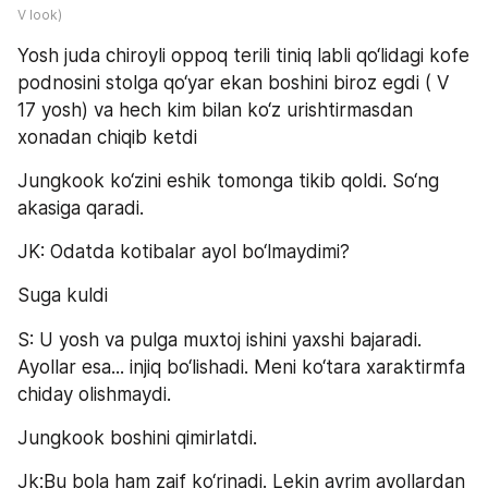
V look)
Yosh juda chiroyli oppoq terili tiniq labli qo‘lidagi kofe 
podnosini stolga qo‘yar ekan boshini biroz egdi ( V 
17 yosh) va hech kim bilan ko‘z urishtirmasdan 
xonadan chiqib ketdi
Jungkook ko‘zini eshik tomonga tikib qoldi. So‘ng 
akasiga qaradi.
JK: Odatda kotibalar ayol bo‘lmaydimi?
Suga kuldi
S: U yosh va pulga muxtoj ishini yaxshi bajaradi. 
Ayollar esa... injiq bo‘lishadi. Meni ko‘tara xaraktirmfa 
chiday olishmaydi.
Jungkook boshini qimirlatdi.
Jk:Bu bola ham zaif ko‘rinadi. Lekin ayrim ayollardan 