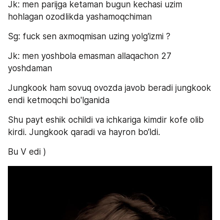
Jk: men parijga ketaman bugun kechasi uzim 
hohlagan ozodlikda yashamoqchiman
Sg: fuck sen axmoqmisan uzing yolg'izmi ?
Jk: men yoshbola emasman allaqachon 27 
yoshdaman
Jungkook ham sovuq ovozda javob beradi jungkook 
endi ketmoqchi bo'lganida
Shu payt eshik ochildi va ichkariga kimdir kofe olib 
kirdi. Jungkook qaradi va hayron bo‘ldi.
Bu V edi )