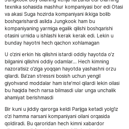
texnika sohasida mashhur kompaniyasi bor edi Otasi 
va akasi Suga hozirda kompaniyani ikkiga bolib 
boshqarishardi aslida Jungkook ham bu 
kompaniyaning yarmiga egalik qilishi boshqarishi 
otasini urnida u ishlashi kerak kerak edi. Lekin u 
bunday hayotni hech qachon xohlamagan
U o‘zini erkin his qilishni istardi oddiy hayotda o'z 
bilganini qilishni oddiy odamlar… Hech kimning 
nazoratisiz o‘ziga yoqqan hayotda yashashni orzu 
qilardi. Ba’zan stressni bosish uchun yengil 
giyohvand moddalar ham iste’mol qilardi lekin oilasi 
bu haqida hech narsa bilmasdi ular unga unchalik 
ahamiyat berishmasdi
Bir kuni u jiddiy qarorga keldi Parijga ketadi yolg‘iz 
o‘zi hamma narsani kompaniyani oilani orqasida 
qoldiradi. Bu qaroridan hech kimni xabardor 