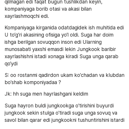
qilmagan edi faqat bugun tushlikdan keyin, 
kompaniyaga borib otasi va akasi bilan 
xayrlashmoqchi edi.
Kompaniyaga kirganida odatdagidek ish muhitida edi 
U to‘g‘ri akasining ofisiga yo‘l oldi. Suga har doim 
ishga berilgan sovuqqon inson edi Ularning 
munosabati yaxshi emasdi lekin Jungkook baribir 
xayrlashishni istadi xonaga kiradi Suga unga qarab 
qo‘ydi
S: oo rostanmi qadirdon ukam ko'chadan va klubdan 
bo'shab komponiyadaa ?
Jk: hh suga men hayrlashgani keldim
Suga hayron buldi jungkookga o'tirishini buyurdi 
jungkook sekin stulga o'tiradi suga unga sovuq va 
savol bilan qarar edi jungkookni tushuntirishini istardi