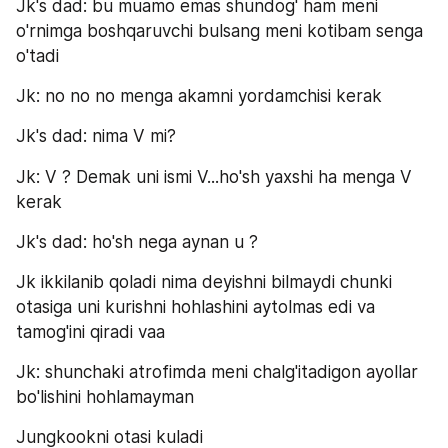
Jk's dad: bu muamo emas shundog' ham meni 
o'rnimga boshqaruvchi bulsang meni kotibam senga 
o'tadi
Jk: no no no menga akamni yordamchisi kerak
Jk's dad: nima V mi?
Jk: V ? Demak uni ismi V...ho'sh yaxshi ha menga V 
kerak
Jk's dad: ho'sh nega aynan u ?
Jk ikkilanib qoladi nima deyishni bilmaydi chunki 
otasiga uni kurishni hohlashini aytolmas edi va 
tamog'ini qiradi vaa
Jk: shunchaki atrofimda meni chalg'itadigon ayollar 
bo'lishini hohlamayman
Jungkookni otasi kuladi