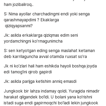
ham jozibaliroq..
S: Nima ayollar charchadingmi endi yoki senga 
qarashmayapdimi ? Ekaklarga
 qiziqyapsanmi?
Jk: aslida erkaklarga qiziqmas edim seni 
yordamchingni ko'rmagunimcha
S: sen ketyotgan eding senga maslahat ketaman 
deb karrilaguncha avval otamda ruxsat so'ra
Jk ni ko'zlari hali ham eshikda hayoli boshqa joyda 
edi tamog'ini qirob gapirdi
Jk: aslida parijga ketishim anniq emasdi
Jungkook bir lahza indamay qoldi. Yuragida nimadir 
harakat qilgandek bo‘ldi. U bolani yana ko‘rishni 
istadi suga endi gapirmoqchi bo'ladi lekin jungkook 