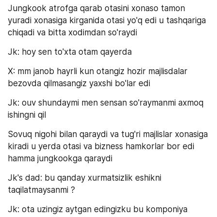
Jungkook atrofga qarab otasini xonaso tamon 
yuradi xonasiga kirganida otasi yo'q edi u tashqariga 
chiqadi va bitta xodimdan so'raydi
Jk: hoy sen to'xta otam qayerda
X: mm janob hayrli kun otangiz hozir majlisdalar 
bezovda qilmasangiz yaxshi bo'lar edi
Jk: ouv shundaymi men sensan so'raymanmi axmoq 
ishingni qil
Sovuq nigohi bilan qaraydi va tug'ri majlislar xonasiga 
kiradi u yerda otasi va bizness hamkorlar bor edi 
hamma jungkookga qaraydi
Jk's dad: bu qanday xurmatsizlik eshikni 
taqilatmaysanmi ?
Jk: ota uzingiz aytgan edingizku bu komponiya 