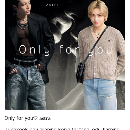
Only for you🤍 𝐚𝐬𝐭𝐫𝐚
Jungkook boy oilaning kenja farzandi edi Ularning 