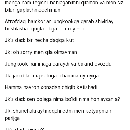
menga ham tegishli hohlaganimni qilaman va men siz 
bilan gaplashmoqchiman
Atrofdagi hamkorlar jungkookga qarab shivirlay 
boshlashadi jugkookga poxxoy edi
Jk's dad: bir necha daqiqa kut
Jk: oh sorry men qila olmayman
Jungkook hammaga qaraydi va baland ovozda
Jk: janoblar majlis tugadi hamma uy uyiga 
Hamma hayron xonadan chiqib ketishadi
Jk's dad: sen bolaga nima bo'ldi nima hohlaysan a?
Jk: shunchaki aytmoqchi edm men ketyapman 
parijga
Jk's dad : nimaa?