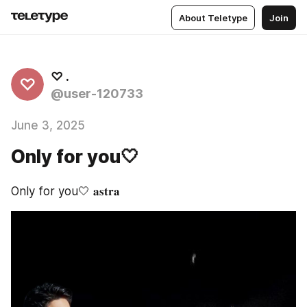
About Teletype
Join
♡ .
♡
@user-120733
June 3, 2025
Only for you🤍
Only for you🤍 𝐚𝐬𝐭𝐫𝐚