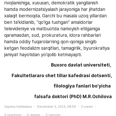
rivojlanishiga, xususan, demokratik yangilanish 
hamda modernizatsiyalash jarayoniga har jihatdan 
xalaqit bermoqda. Garchi bu masala uzoq yillardan 
beri ta'kidlanib, "qo'lga tushgan" amaldorlar 
televideniye va matbuotda namoyish etilganiga 
qaramasdan, sud, prokuratura, idora rahbarlari 
hamda oddiy fuqarolarning qon-qoniga singib 
ketgan feodalizm sarqitlari, tamagirlik, byurokratiya 
jamiyat hayotidan yo'qolib ketmayapti.
Buxoro davlat universiteti, 
Fakultetlararo chet tillar kafedrasi dotsenti,
 filologiya fanlari bo’yicha 
falsafa doktori (PhD) M.R.Ochilova
Зарина Набиевна
December 5, 2024, 08:59
0
views
0
reactions
0
replies
0
reposts