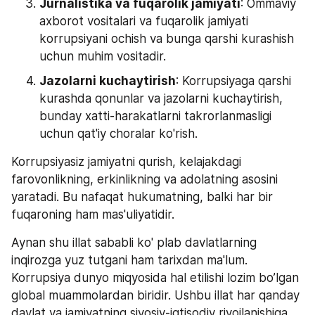
Jurnalistika va fuqarolik jamiyati
: Ommaviy 
axborot vositalari va fuqarolik jamiyati 
korrupsiyani ochish va bunga qarshi kurashish 
uchun muhim vositadir.
Jazolarni kuchaytirish
: Korrupsiyaga qarshi 
kurashda qonunlar va jazolarni kuchaytirish, 
bunday xatti-harakatlarni takrorlanmasligi 
uchun qat'iy choralar ko'rish.
Korrupsiyasiz jamiyatni qurish, kelajakdagi 
farovonlikning, erkinlikning va adolatning asosini 
yaratadi. Bu nafaqat hukumatning, balki har bir 
fuqaroning ham mas'uliyatidir.
Aynan shu illat sababli ko' plab davlatlarning 
inqirozga yuz tutgani ham tarixdan ma'lum. 
Korrupsiya dunyo miqyosida hal etilishi lozim bo’lgan 
global muammolardan biridir. Ushbu illat har qanday 
davlat va jamiyatning siyosiy-iqtisodiy rivojlanishiga 