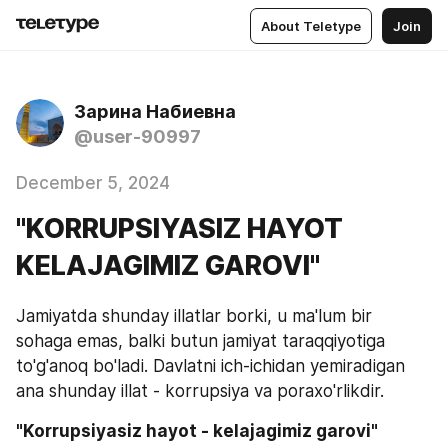
About Teletype
Join
Зарина Набиевна
@user-90997
December 5, 2024
"KORRUPSIYASIZ HAYOT
KELAJAGIMIZ GAROVI"
Jamiyatda shunday illatlar borki, u ma'lum bir 
sohaga emas, balki butun jamiyat taraqqiyotiga 
to'g'anoq bo'ladi. Davlatni ich-ichidan yemiradigan 
ana shunday illat - korrupsiya va poraxo'rlikdir.
"Korrupsiyasiz hayot - kelajagimiz garovi"