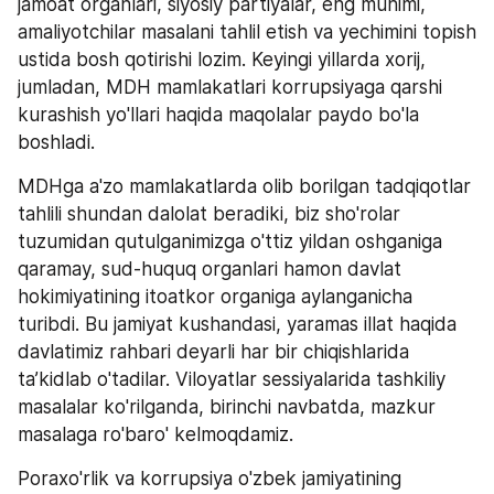
jamoat organlari, siyosiy partiyalar, eng muhimi, 
amaliyotchilar masalani tahlil etish va yechimini topish 
ustida bosh qotirishi lozim. Keyingi yillarda xorij, 
jumladan, MDH mamlakatlari korrupsiyaga qarshi 
kurashish yo'llari haqida maqolalar paydo bo'la 
boshladi.
MDHga a'zo mamlakatlarda olib borilgan tadqiqotlar 
tahlili shundan dalolat beradiki, biz sho'rolar 
tuzumidan qutulganimizga o'ttiz yildan oshganiga 
qaramay, sud-huquq organlari hamon davlat 
hokimiyatining itoatkor organiga aylanganicha 
turibdi. Bu jamiyat kushandasi, yaramas illat haqida 
davlatimiz rahbari deyarli har bir chiqishlarida 
ta’kidlab o'tadilar. Viloyatlar sessiyalarida tashkiliy 
masalalar ko'rilganda, birinchi navbatda, mazkur 
masalaga ro'baro' kelmoqdamiz.
Poraxo'rlik va korrupsiya o'zbek jamiyatining 