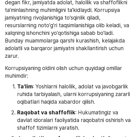
degan fikr, jamiyatda adolat, halollik va shaffoflikni 
ta'minlashning muhimligini ta'kidlaydi. Korrupsiya 
jamiyatning rivojlanishiga to'sqinlik qiladi, 
resurslarning noto'g'ri taqsimlanishiga olib keladi, va 
xalqning ishonchini yo'qotishiga sabab bo'ladi. 
Bunday muammolarga qarshi kurashish, kelajakda 
adolatli va barqaror jamiyatni shakllantirish uchun 
zarur.
Korrupsiyaning oldini olish uchun quyidagi omillar 
muhimdir:
Ta'lim
: Yoshlarni halollik, adolat va javobgarlik 
ruhida tarbiyalash, ularni korrupsiyaning zararli 
oqibatlari haqida xabardor qilish.
Raqobat va shaffoflik
: Hukumatingiz va 
davlat idoralari faoliyatida raqobatni oshirish va 
shaffof tizimlarni yaratish.