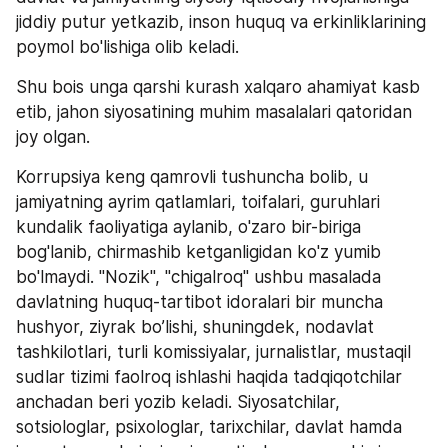
jiddiy putur yetkazib, inson huquq va erkinliklarining 
poymol bo'lishiga olib keladi.
Shu bois unga qarshi kurash xalqaro ahamiyat kasb 
etib, jahon siyosatining muhim masalalari qatoridan 
joy olgan.
Korrupsiya keng qamrovli tushuncha bolib, u 
jamiyatning ayrim qatlamlari, toifalari, guruhlari 
kundalik faoliyatiga aylanib, o'zaro bir-biriga 
bog'lanib, chirmashib ketganligidan ko'z yumib 
bo'lmaydi. "Nozik", "chigalroq" ushbu masalada 
davlatning huquq-tartibot idoralari bir muncha 
hushyor, ziyrak bo’lishi, shuningdek, nodavlat 
tashkilotlari, turli komissiyalar, jurnalistlar, mustaqil 
sudlar tizimi faolroq ishlashi haqida tadqiqotchilar 
anchadan beri yozib keladi. Siyosatchilar, 
sotsiologlar, psixologlar, tarixchilar, davlat hamda 