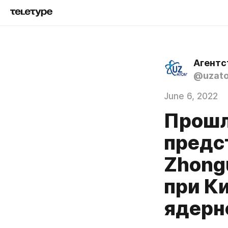
Агентс
@uzat
June 6, 2022
Прошл
предс
Zhongu
при К
ядерн