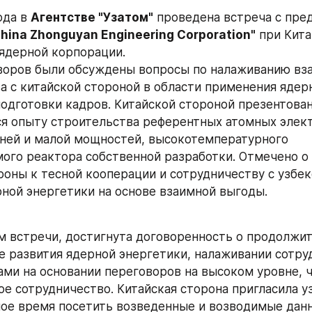
да в 
Агентстве "Узатом"
 проведена встреча с пре
hina Zhonguyan Engineering Corporation"
 при Кита
ядерной корпорации.
воров были обсуждены вопросы по налаживанию вз
а с китайской стороной в области применения ядерн
подготовки кадров. Китайской стороной презентова
 опыту строительства референтных атомных элект
ней и малой мощностей, высокотемпературного  
ого реактора собственной разработки. Отмечено о 
роны к тесной кооперации и сотрудничеству с узбек
рной энергетики на основе взаимной выгоды. 
м встречи, достигнута договоренность о продолжит
е развития ядерной энергетики, налаживании сотруд
ми на основании переговоров на высоком уровне, чт
е сотрудничество. Китайская сторона пригласила уз
ное время посетить возведенные и возводимые данн