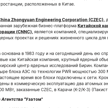
ростанции, расположенных в Китае.
China Zhongyuan Engineering Corporation (CZEC),
 
анная зарубежная бизнес-платформа 
Китайской на
орации (CNNC),
 является компанией, специализиру
ерных проектах и решениях жизненного цикла для г
 основана в 1983 году и на сегодняшний день ею спр
вые как Китайская компания, крупный ядерный объек
жирский центр ядерных исследований Бирин. Компан
ыре блока АЭС по технологии PWR мощностью 300 М
настоящее время все блоки подключены к сети. Кроме
дены в коммерческую эксплуатацию два атомных эн
 МВт, заказанные CZEC, в Карачи (K-2/K-3) (Пакист
Агентства "
Узатом"