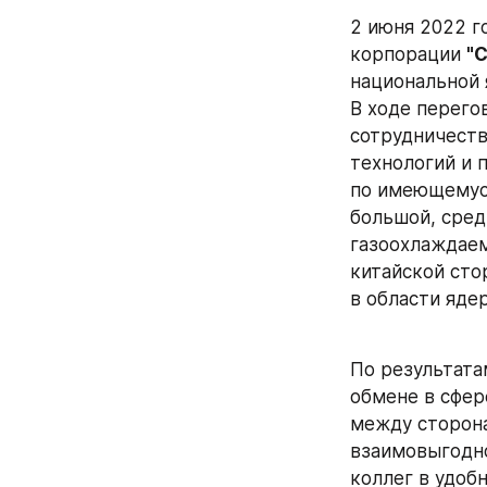
2 июня 2022 го
корпорации 
"C
национальной 
В ходе перего
сотрудничеств
технологий и 
по имеющемуся
большой, сред
газоохлаждаем
китайской сто
в области яде
По результата
обмене в сфер
между сторона
взаимовыгодно
коллег в удоб