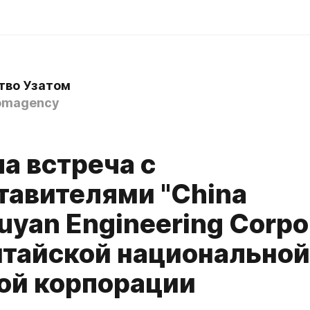
тво Узатом
omagency
а встреча с
тавителями "China
yan Engineering Corpor
итайской национальной
ой корпорации