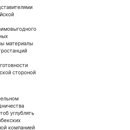
дставителями 
йской 
аимовыгодного 
ых 
ны материалы 
ростанций 
готовности 
ской стороной 
ельном 
ничества 
об углублять 
бекских 
ой компанией 