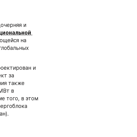
дочерняя и 
циональной 
ющейся на 
лобальных 
оектирован и 
т за 
ия также 
Вт в 
 того, в этом 
ергоблока 
ан).