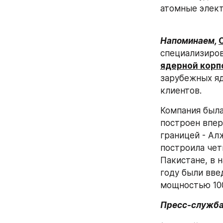
атомные элект
Напоминаем, 
специализиров
ядерной корп
зарубежных яд
клиентов. 
Компания была
построен впер
границей - Ал
построила чет
Пакистане, в 
году были вве
мощностью 1000
Пресс-служба 