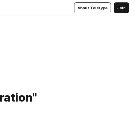
About Teletype
Join
ation"