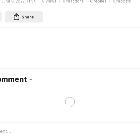
June 6, 2022, 11:54
0
views
0
reactions
0
replies
0
reposts
Share
Comment