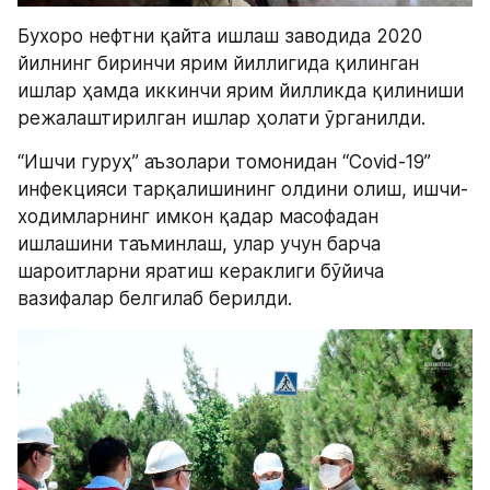
Бухоро нефтни қайта ишлаш заводида 2020 
йилнинг биринчи ярим йиллигида қилинган 
ишлар ҳамда иккинчи ярим йилликда қилиниши 
режалаштирилган ишлар ҳолати ўрганилди.
“Ишчи гуруҳ” аъзолари томонидан “Covid-19” 
инфекцияси тарқалишининг олдини олиш, ишчи-
ходимларнинг имкон қадар масофадан 
ишлашини таъминлаш, улар учун барча 
шароитларни яратиш кераклиги бўйича 
вазифалар белгилаб берилди.