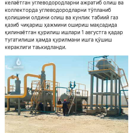
келаётган углеводородларни ажратиб олиш ва 
коллекторда углеводородларни тўпланиб 
қолишини олдини олиш ва кунлик табиий газ 
қазиб чиқариш ҳажмини ошириш мақсадида 
қилинаётган қурилиш ишлари 1 августга қадар 
тугатилиши ҳамда қурилмани ишга қўшиш 
кераклиги таъкидланди.