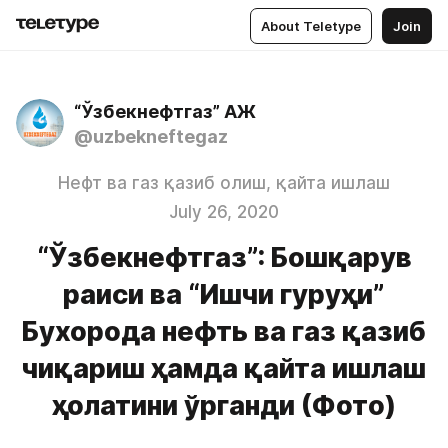
About Teletype
Join
“Ўзбекнефтгаз” АЖ
@uzbekneftegaz
Нефт ва газ қазиб олиш, қайта ишлаш
July 26, 2020
“Ўзбекнефтгаз”: Бошқарув
раиси ва “Ишчи гуруҳи”
Бухорода нефть ва газ қазиб
чиқариш ҳамда қайта ишлаш
ҳолатини ўрганди (Фото)