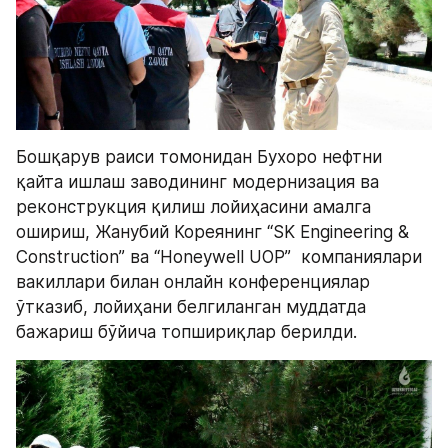
Бошқарув раиси томонидан Бухоро нефтни 
қайта ишлаш заводининг модернизация ва 
реконструкция қилиш лойиҳасини амалга 
ошириш, Жанубий Кореянинг “SK Engineering & 
Construction” ва “Honeywell UOP”  компаниялари 
вакиллари билан онлайн конференциялар 
ўтказиб, лойиҳани белгиланган муддатда 
бажариш бўйича топшириқлар берилди.