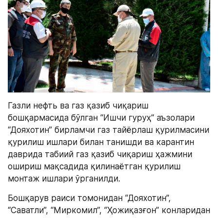
Газли нефть ва газ қазиб чиқариш 
бошқармасида бўлган “Ишчи гуруҳ” аъзолари 
“Дояхотин” бирламчи газ тайёрлаш қурилмасини 
қурилиш ишлари билан танишди ва карантин 
даврида табиий газ қазиб чиқариш ҳажмини 
ошириш мақсадида қилинаётган қурилиш 
монтаж ишлари ўрганилди.
Бошқарув раиси томонидан “Дояхотин”, 
“Саватли”, “Миркомил”, “Ҳожиқазғон” конларидан 