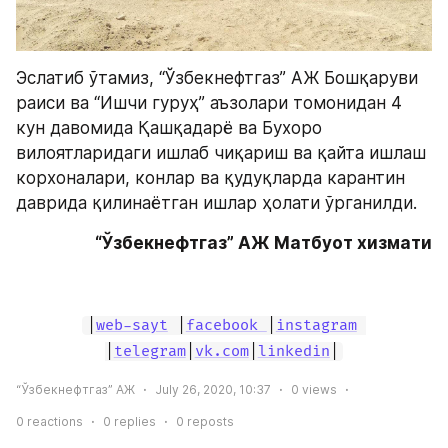
Эслатиб ўтамиз, “Ўзбекнефтгаз” АЖ Бошқаруви 
раиси ва “Ишчи гуруҳ” аъзолари томонидан 4 
кун давомида Қашқадарё ва Бухоро 
вилоятларидаги ишлаб чиқариш ва қайта ишлаш 
корхоналари, конлар ва қудуқларда карантин 
даврида қилинаётган ишлар ҳолати ўрганилди.
“Ўзбекнефтгаз” АЖ Матбуот хизмати
|
web-sayt
 |
facebook 
|
instagram
|
telegram
|
vk.com
|
linkedin
|
“Ўзбекнефтгаз” АЖ
July 26, 2020, 10:37
0
views
0
reactions
0
replies
0
reposts