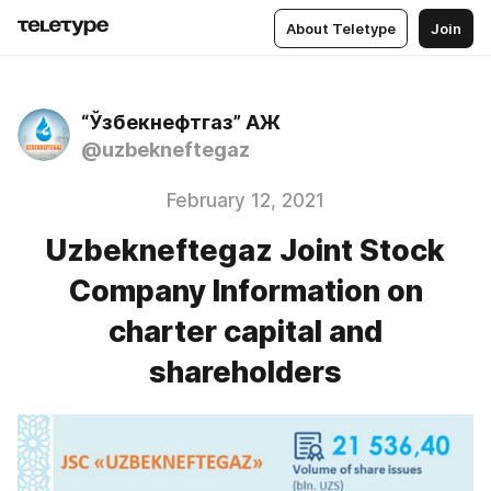
About Teletype
Join
“Ўзбекнефтгаз” АЖ
@uzbekneftegaz
February 12, 2021
Uzbekneftegaz Joint Stock
Company Information on
charter capital and
shareholders