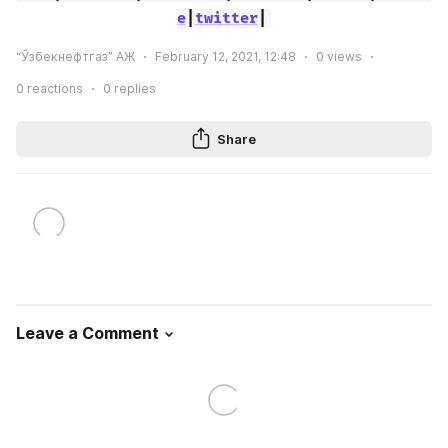
e
|
twitter
|
“Ўзбекнефтгаз” АЖ
February 12, 2021, 12:48
0
views
0
reactions
0
replies
Share
Leave a Comment