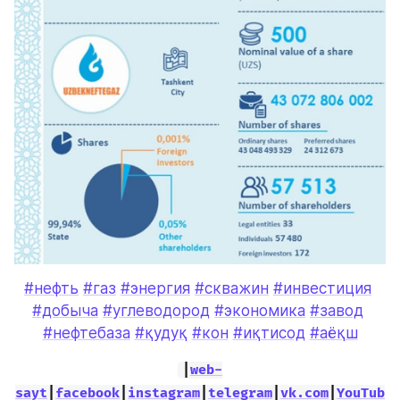
#нефть
#газ
#энергия
#скважин
#инвестиция
#добыча
#углеводород
#экономика
#завод
#нефтебаза
#қудуқ
#кон
#иқтисод
#аёқш
|
web-
sayt
|
facebook
|
instagram
|
telegram
|
vk.com
|
YouTub