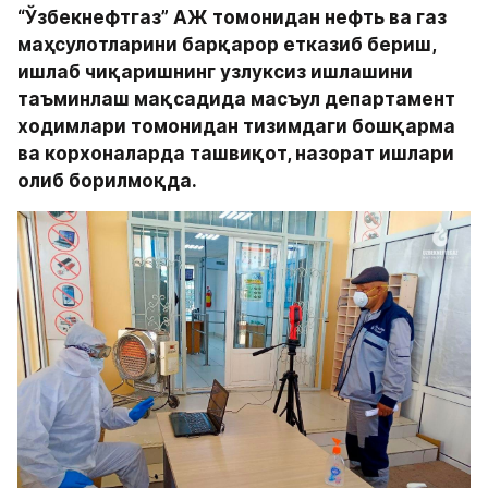
“Ўзбекнефтгаз” АЖ томонидан нефть ва газ 
маҳсулотларини барқарор етказиб бериш, 
ишлаб чиқаришнинг узлуксиз ишлашини 
таъминлаш мақсадида масъул департамент 
ходимлари томонидан тизимдаги бошқарма 
ва корхоналарда ташвиқот, назорат ишлари 
олиб борилмоқда. 