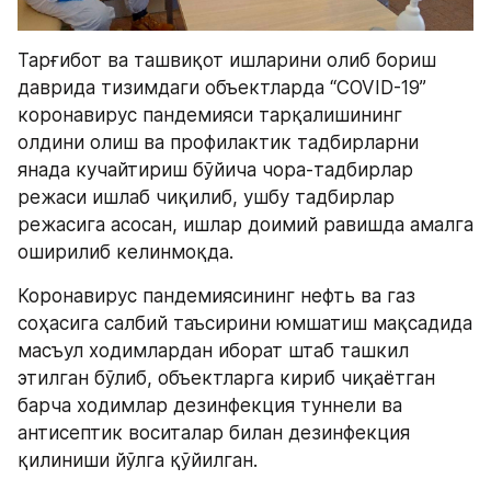
Тарғибот ва ташвиқот ишларини олиб бориш 
даврида тизимдаги объектларда “COVID-19” 
коронавирус пандемияси тарқалишининг 
олдини олиш ва профилактик тадбирларни 
янада кучайтириш бўйича чора-тадбирлар 
режаси ишлаб чиқилиб, ушбу тадбирлар 
режасига асосан, ишлар доимий равишда амалга 
оширилиб келинмоқда.
Коронавирус пандемиясининг нефть ва газ 
соҳасига салбий таъсирини юмшатиш мақсадида 
масъул ходимлардан иборат штаб ташкил 
этилган бўлиб, объектларга кириб чиқаётган 
барча ходимлар дезинфекция туннели ва 
антисептик воситалар билан дезинфекция 
қилиниши йўлга қўйилган.