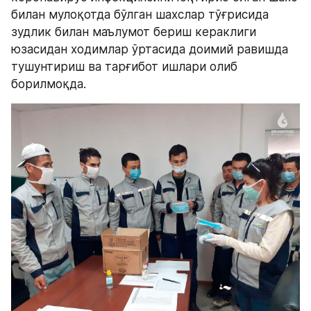
билан мулоқотда бўлган шахслар тўғрисида 
зудлик билан маълумот бериш кераклиги 
юзасидан ходимлар ўртасида доимий равишда 
тушунтириш ва тарғибот ишлари олиб 
борилмоқда.   