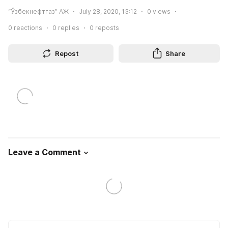
“Ўзбекнефтгаз” АЖ
July 28, 2020, 13:12
0
views
0
reactions
0
replies
0
reposts
Repost
Share
Leave a Comment