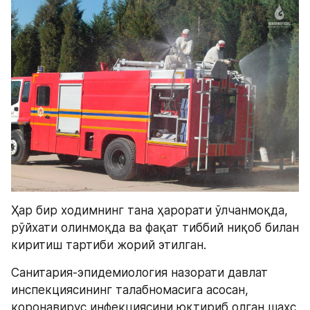
Ҳар бир ходимнинг тана ҳарорати ўлчанмоқда, 
рўйхати олинмоқда ва фақат тиббий ниқоб билан 
киритиш тартиби жорий этилган.
Санитария-эпидемиология назорати давлат 
инспекциясининг талабномасига асосан, 
коронавирус инфекциясини юқтириб олган шахс 