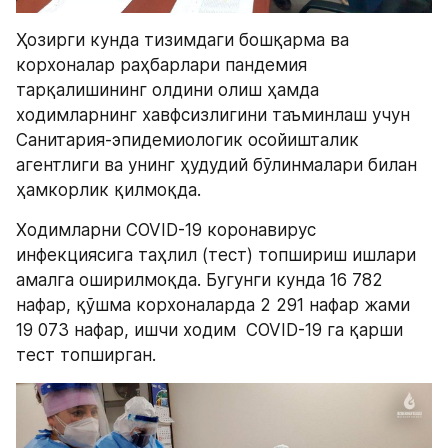
Ҳозирги кунда тизимдаги бошқарма ва 
корхоналар раҳбарлари пандемия 
тарқалишининг олдини олиш ҳамда 
ходимларнинг хавфсизлигини таъминлаш учун 
Санитария-эпидемиологик осойишталик 
агентлиги ва унинг ҳудудий бўлинмалари билан 
ҳамкорлик қилмоқда.
Ходимларни COVID-19 коронавирус 
инфекциясига таҳлил (тест) топшириш ишлари 
амалга оширилмоқда. Бугунги кунда 16 782 
нафар, қўшма корхоналарда 2 291 нафар жами  
19 073 нафар, ишчи ходим  COVID-19 га қарши 
тест топширган.