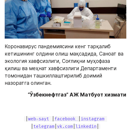
Коронавирус пандемиясини кенг тарқалиб 
кетишининг олдини олиш мақсадида, Саноат ва 
экология хавфсизлиги, Соғлиқни муҳофаза 
қилиш ва меҳнат хавфсизлиги Департаменти 
томонидан ташкиллаштирилиб доимий 
назоратга олинган.
“Ўзбекнефтгаз” АЖ Матбуот хизмати
|
web-sayt
 |
facebook 
|
instagram
|
telegram
|
vk.com
|
linkedin
|