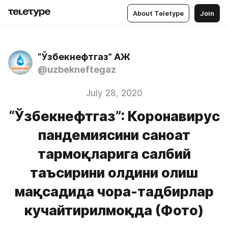
About Teletype
Join
“Ўзбекнефтгаз” АЖ
@uzbekneftegaz
July 28, 2020
“Ўзбекнефтгаз”: Коронавирус
пандемиясини саноат
тармоқларига салбий
таъсирини олдини олиш
мақсадида чора-тадбирлар
кучайтирилмоқда (Фото)