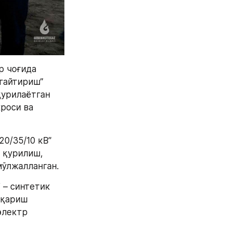
 чоғида 
гайтириш” 
урилаётган 
роси ва 
0/35/10 кВ” 
қурилиш, 
мўлжалланган.
– синтетик 
қариш 
лектр 