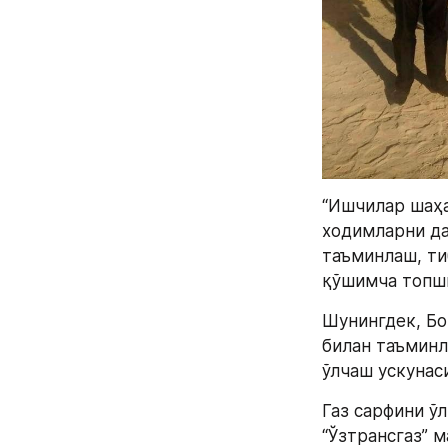
“Ишчилар шаҳа
ходимларни да
таъминлаш, ти
қўшимча топш
Шунингдек, Бош
билан таъминл
ўлчаш ускунас
Газ сарфини ў
“Ўзтрансгаз” м