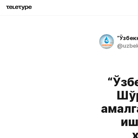
“Ўзбек
@uzbek
“Ўзб
Шўр
амалг
иш