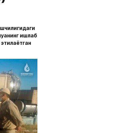
шчилигидаги 
уанинг ишлаб 
этилаётган 