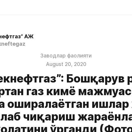
нефтгаз” АЖ
neftegaz
Заводлар фаолияти
August 20, 2020
екнефтгаз”: Бошқарув 
тан газ кимё мажмуа
а оширалаётган ишлар
лаб чиқариш жараёнл
ҳолатини ўрганди (Фото