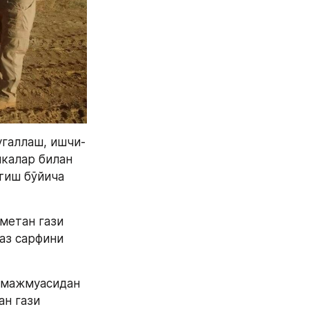
угаллаш, ишчи-
калар билан 
иш бўйича 
метан гази 
аз сарфини 
 мажмуасидан 
н гази 