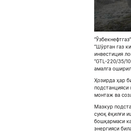
“Ўзбекнефтгаз
“Шўртан газ к
инвестиция лой
“GTL-220/35/1
амалга оширил
Ҳозирда ҳар би
подстанцияси 
монтаж ва соз
Мазкур подста
суюқ ёқилғи и
бошқармаси ка
энергияси бил