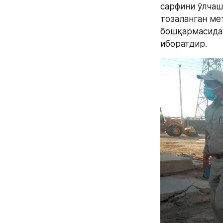
сарфини ўлчаш,
тозаланган ме
бошқармасидан
иборатдир.