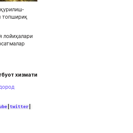
 қурилиш-
 топшириқ 
 лойиҳалари 
рсатмалар 
тбуот хизмати
дород
ube
|
twitter
|