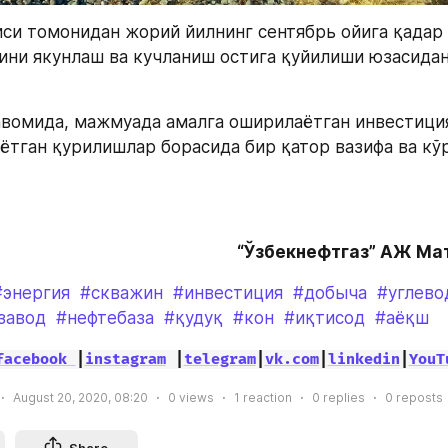
си томонидан жорий йилнинг сентябрь ойига қадар
ни якунлаш ва кучланиш остига қуйилиши юзасидан
вомида, мажмуада амалга оширилаётган инвестиция
аётган қурилишлар борасида бир қатор вазифа ва кў
“Ўзбекнефтгаз” АЖ Ма
#энергия
#скважин
#инвестиция
#добыча
#углево
завод
#нефтебаза
#қудуқ
#кон
#иқтисод
#аёқш
facebook 
|
instagram
 |
telegram
|
vk.com
|
linkedin
|
YouT
August 20, 2020, 08:20
0
views
1
reaction
0
replies
0
reposts
Share