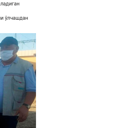
ладиган 
и ўлчашдан 