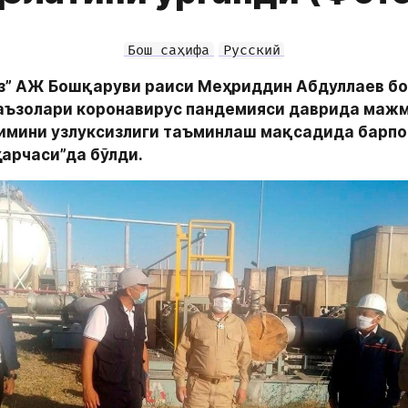
Бош саҳифа
Русский
з” АЖ Бошқаруви раиси Меҳриддин Абдуллаев бо
 аъзолари коронавирус пандемияси даврида мажм
мини узлуксизлиги таъминлаш мақсадида барпо 
арчаси”да бўлди.