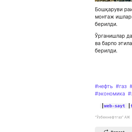
Бошқаруви раи
монтаж ишлари
берилди.
Ўрганишлар да
ва барпо этил
берилди.
#нефть
#газ
#экономика
#
|
web-sayt
 |
“Ўзбекнефтгаз” АЖ
Repost