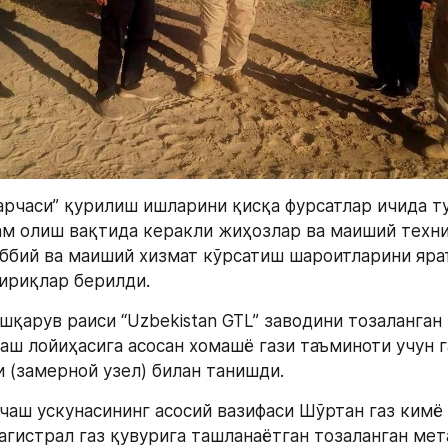
рчаси” қурилиш ишларини қисқа фурсатлар ичида т
м олиш вақтида керакли жиҳозлар ва маиший техни
ббий ва маиший хизмат кўрсатиш шароитларини ярат
ириқлар берилди.
қарув раиси “Uzbekistan GTL” заводини тозаланган 
аш лойиҳасига асосан хомашё гази таъминоти учун г
и (замерной узел) билан танишди.
лчаш ускунасининг асосий вазифаси Шўртан газ кимё
агистрал газ қувурига ташланаётган тозаланган мета