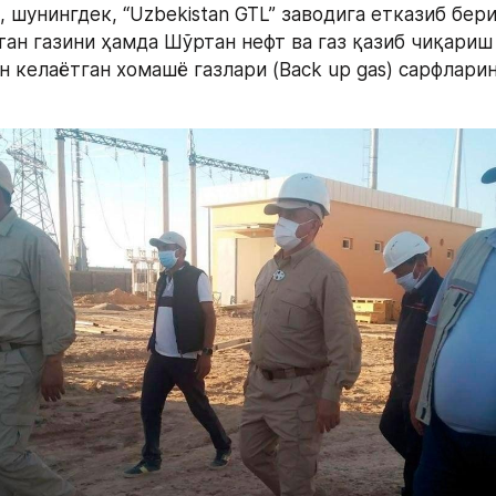
 шунингдек, “Uzbekistan GTL” заводига етказиб бери
тан газини ҳамда Шўртан нефт ва газ қазиб чиқариш 
 келаётган хомашё газлари (Back up gas) сарфларин