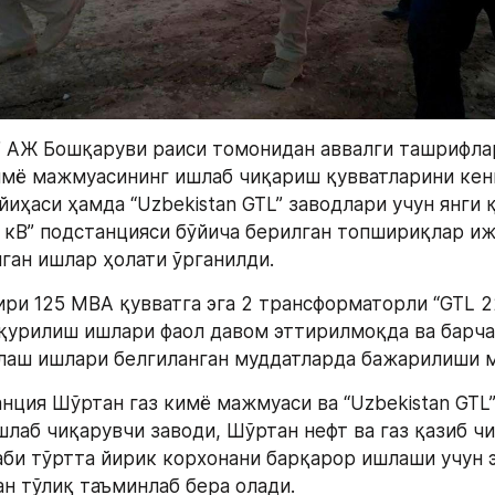
” АЖ Бошқаруви раиси томонидан аввалги ташрифлар
имё мажмуасининг ишлаб чиқариш қувватларини кен
иҳаси ҳамда “Uzbekistan GTL” заводлари учун янги қ
0 кВ” подстанцияси бўйича берилган топшириқлар иж
ган ишлар ҳолати ўрганилди.
ри 125 МВА қувватга эга 2 трансформаторли “GTL 22
қурилиш ишлари фаол давом эттирилмоқда ва барча 
лаш ишлари белгиланган муддатларда бажарилиши 
нция Шўртан газ кимё мажмуаси ва “Uzbekistan GTL” 
шлаб чиқарувчи заводи, Шўртан нефт ва газ қазиб чи
би тўртта йирик корхонани барқарор ишлаши учун э
ан тўлиқ таъминлаб бера олади.