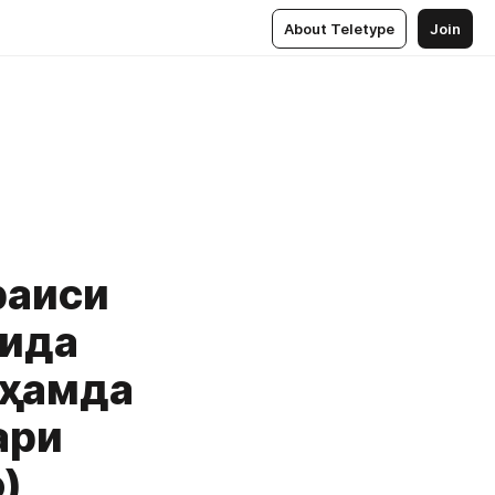
About Teletype
Join
раиси
сида
 ҳамда
ари
)