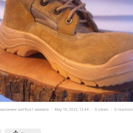
масининг матбуот хизмати
May 16, 2022, 12:44
0
views
0
reaction