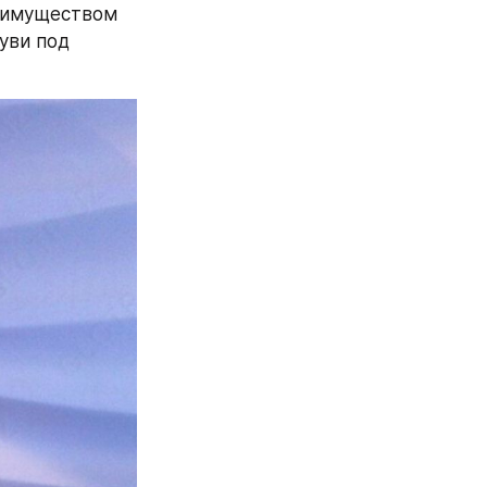
еимуществом 
уви под 