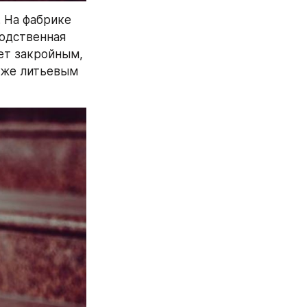
 На фабрике 
одственная 
ет закройным, 
кже литьевым 