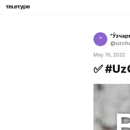
"Ўзчар
"
@uzch
May 16, 2022
✅ #Uz