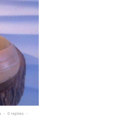
s
0
replies