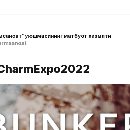
мсаноат” уюшмасининг матбуот хизмати
armsanoat
CharmExpo2022