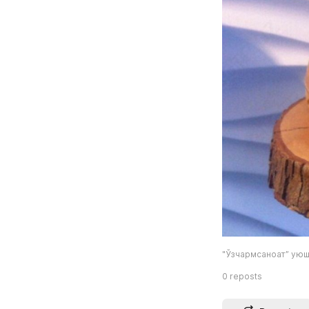
"Ўзчармсаноат” уюш
0
reposts