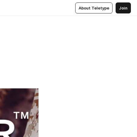
About Teletype
Join