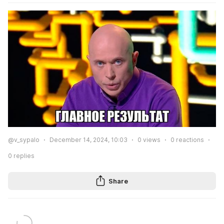
@v_sypalo
December 14, 2024, 10:03
0
views
0
reactions
0
replies
Share