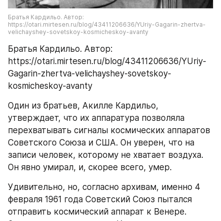
Братья Кардильо. Автор: 
https://otari.mirtesen.ru/blog/43411206636/YUriy-Gagarin-zhertva-
velichayshey-sovetskoy-kosmicheskoy-avanty
Братья Кардильо. Автор: 
https://otari.mirtesen.ru/blog/43411206636/YUriy-
Gagarin-zhertva-velichayshey-sovetskoy-
kosmicheskoy-avanty
Один из братьев, Акилле Кардильо, 
утверждает, что их аппаратура позволяла 
перехватывать сигналы космических аппаратов 
Советского Союза и США. Он уверен, что на 
записи человек, которому не хватает воздуха. 
Он явно умирал, и, скорее всего, умер.
Удивительно, но, согласно архивам, именно 4 
февраля 1961 года Советский Союз пытался 
отправить космический аппарат к Венере. 