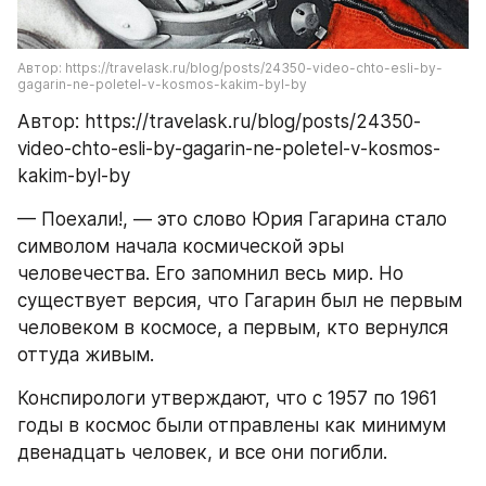
Автор: https://travelask.ru/blog/posts/24350-video-chto-esli-by-
gagarin-ne-poletel-v-kosmos-kakim-byl-by
Автор: https://travelask.ru/blog/posts/24350-
video-chto-esli-by-gagarin-ne-poletel-v-kosmos-
kakim-byl-by
— Поехали!, — это слово Юрия Гагарина стало 
символом начала космической эры 
человечества. Его запомнил весь мир. Но 
существует версия, что Гагарин был не первым 
человеком в космосе, а первым, кто вернулся 
оттуда живым.
Конспирологи утверждают, что с 1957 по 1961 
годы в космос были отправлены как минимум 
двенадцать человек, и все они погибли.