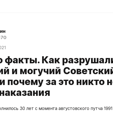
ин
670
021
о факты. Как разрушал
ий и могучий Советски
и почему за это никто 
 наказания
олнилось 30 лет с момента августовского путча 1991 г