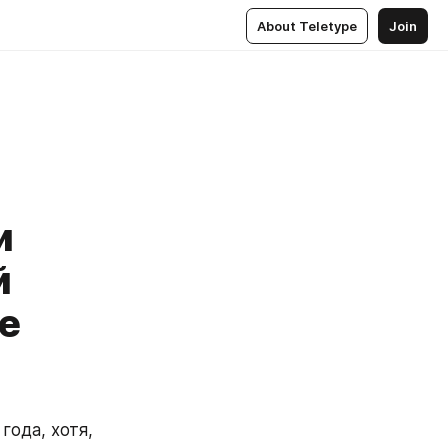
About Teletype
Join
и
й
не
ода, хотя, 