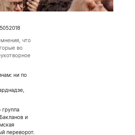
_15052018
мнения, что 
торые во 
укотворное 
ам: ни по 
рднадзе, 
 группа 
акланов и 
мская 
ый переворот.