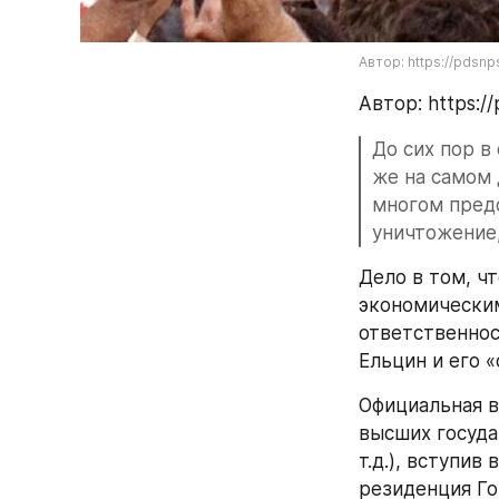
Автор: https://pdsnp
Автор: https://
До сих пор в
же на самом 
многом предо
уничтожение
Дело в том, чт
экономическим
ответственнос
Ельцин и его 
Официальная в
высших госуда
т.д.), вступив
резиденция Го