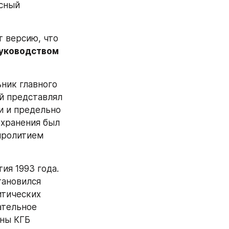
сный 
В действительности же многие авторитетные историки выдвигают версию, что 
уководством 
ник главного 
й представлял 
 и предельно 
хранения был 
пролитием 
я 1993 года. 
ановился 
тических 
тельное 
ны КГБ 