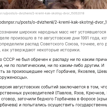
sr.ru/posts/o-dvizhenii/2-kreml-kak-skotnyj-dvor_15052018
pdsnpsr.ru/posts/o-dvizhenii/2-kreml-kak-skotnyj-dvor
 сознании широких народных масс нет устоявшегося 
деле произошло в те августовские дни 1991 года, ко
пределили распад Советского Союза, точнее, его р
, как утверждают некоторые историки.
о СССР не был обречен к распаду ни по каким причин
, ни по политическим, ни по каким-либо другим. И 
ть за произошедшее несут Горбачев, Яковлев, Шева
«оруженосцы».
ерсия августовских событий заключается в том, что
рственных руководителей (Павлов, Язов, Крючков, Б
 в сговор, заточили бедного Горбачева в Форосе (кры
рбачева) и попытались осуществить государственн