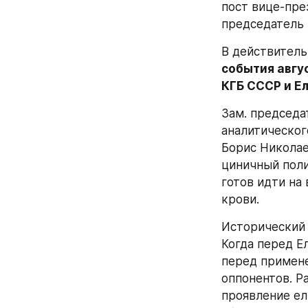
пост вице-пре
председатель
события авгу
КГБ СССР и Е
Зам. председа
аналитическог
Борис Николае
циничный поли
готов идти на
крови.
Исторический 
Когда перед Е
перед примене
оппонентов. Р
проявление ел