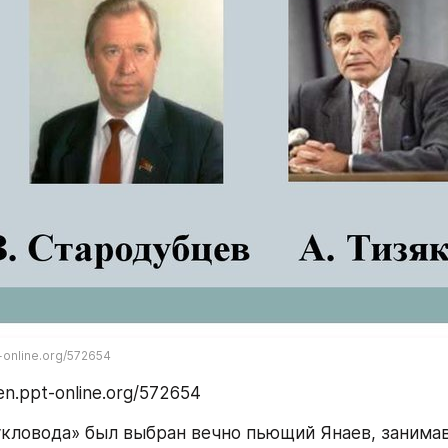
t-online.org/572654
en.ppt-online.org/572654
укловода» был выбран вечно пьющий Янаев, занимав