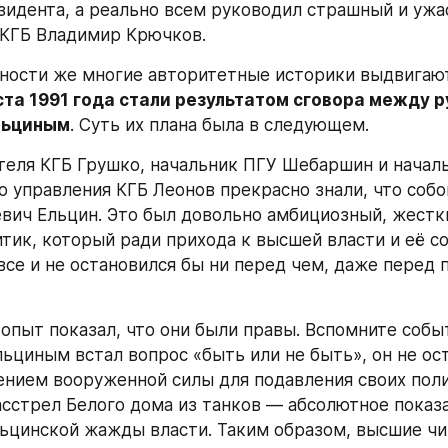
зидента, а реально всем руководил страшный и ужа
 КГБ Владимир Крючков.
ста 1991 года стали результатом сговора между р
льциным
. Суть их плана была в следующем.
теля КГБ Грушко, начальник ПГУ Шебаршин и началь
о управления КГБ Леонов прекрасно знали, что собо
вич Ельцин. Это был довольно амбициозный, жестки
тик, который ради прихода к высшей власти и её со
 все и не остановился бы ни перед чем, даже перед 
опыт показал, что они были правы. Вспомните событи
льциным встал вопрос «быть или не быть», он не ост
нием вооруженной силы для подавления своих поли
асстрел Белого дома из танков — абсолютное показа
ьцинской жажды власти. Таким образом, высшие чи