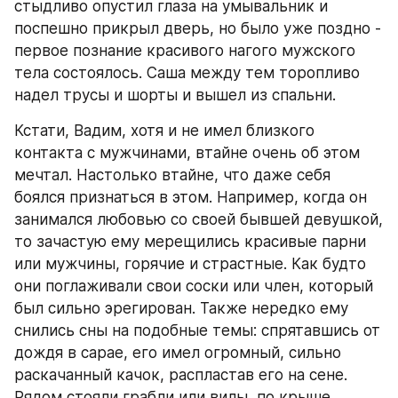
стыдливо опустил глаза на умывальник и 
поспешно прикрыл дверь, но было уже поздно - 
первое познание красивого нагого мужского 
тела состоялось. Саша между тем торопливо 
надел трусы и шорты и вышел из спальни.
Кстати, Вадим, хотя и не имел близкого 
контакта с мужчинами, втайне очень об этом 
мечтал. Настолько втайне, что даже себя 
боялся признаться в этом. Например, когда он 
занимался любовью со своей бывшей девушкой, 
то зачастую ему мерещились красивые парни 
или мужчины, горячие и страстные. Как будто 
они поглаживали свои соски или член, который 
был сильно эрегирован. Также нередко ему 
снились сны на подобные темы: спрятавшись от 
дождя в сарае, его имел огромный, сильно 
раскачанный качок, распластав его на сене. 
Рядом стояли грабли или вилы, по крыше 